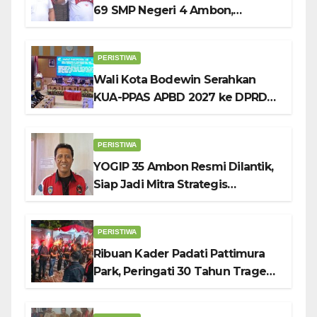
69 SMP Negeri 4 Ambon,
Tekankan Pentingnya
Pendidikan Karakter
PERISTIWA
Wali Kota Bodewin Serahkan
KUA-PPAS APBD 2027 ke DPRD
Ambon: Fokus Tekan Belanja,
Genjot PAD
PERISTIWA
YOGIP 35 Ambon Resmi Dilantik,
Siap Jadi Mitra Strategis
Pemerintah Lewat Otomotif,
Sosial dan Budaya
PERISTIWA
Ribuan Kader Padati Pattimura
Park, Peringati 30 Tahun Tragedi
KUDATULI