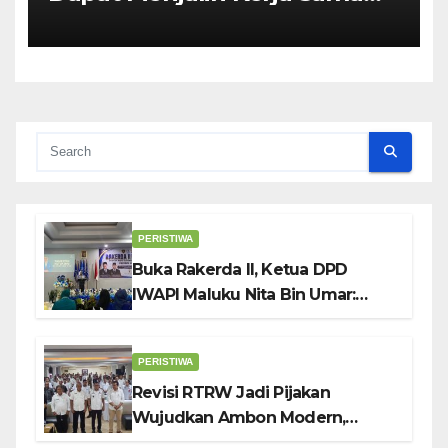
Dengan Pemerintah Untuk
Meningkatkan
Pembangunan Ekonomi Di
Kota Ambon
PERISTIWA
Buka Rakerda II, Ketua DPD
IWAPI Maluku Nita Bin Umar:
Perempuan Pengusaha Pilar
Penggerak UMKM
PERISTIWA
Revisi RTRW Jadi Pijakan
Wujudkan Ambon Modern,
Nyaman dan Berkelanjutan, Kata