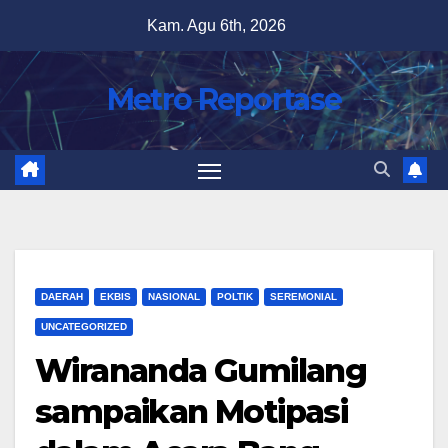
Skip
Kam. Agu 6th, 2026
to
content
Metro Reportase
DAERAH
EKBIS
NASIONAL
POLTIK
SEREMONIAL
UNCATEGORIZED
Wirananda Gumilang
sampaikan Motipasi