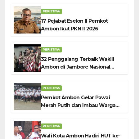
Wali Kota Bodewin
PERISTIWA
17 Pejabat Eselon II Pemkot
Ambon Ikut PKN II 2026
PERISTIWA
32 Penggalang Terbaik Wakili
Ambon di Jambore Nasional
Pramuka ke-12, Wali Kota
Bodewin Lepas Kontingen
PERISTIWA
Pemkot Ambon Gelar Pawai
Merah Putih dan Imbau Warga
Kibarkan Bendera Sebulan
Penuh Sambut HUT ke-81 RI
PERISTIWA
Wali Kota Ambon Hadiri HUT ke-