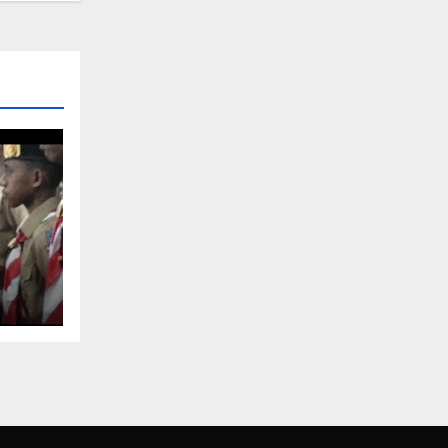
ore
ka