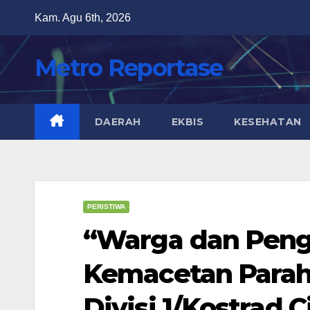
Skip
Kam. Agu 6th, 2026
to
content
Metro Reportase
DAERAH
EKBIS
KESEHATAN
PERISTIWA
“Warga dan Peng
Kemacetan Parah 
Divisi 1/Kostrad 