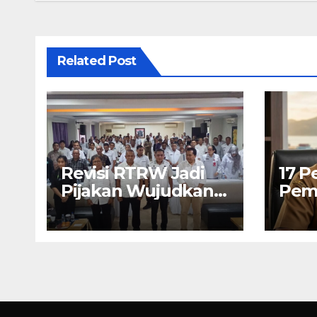
Related Post
Revisi RTRW Jadi
17 P
Pijakan Wujudkan
Pem
Ambon Modern,
Ikut
Nyaman dan
Berkelanjutan, Kata
Wali Kota Bodewin