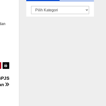
Kategori
 dan
 BPJS
san