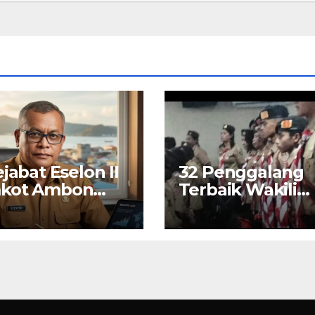
ejabat Eselon II
32 Penggalang
kot Ambon
Terbaik Wakili
 PKN II 2026
Ambon di Jamb
Nasional Pramu
ke-12, Wali Kota
Bodewin Lepas
Kontingen