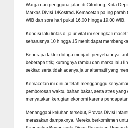
Warga dan pengguna jalan di Cilodong, Kota Depo
Markas Divisi 1/Kostrad. Kemacetan paling parah t
WIB dan sore hari pukul 16.00 hingga 19.00 WIB.
Kondisi lalu lintas di jalur vital ini seringkali 
seharusnya 10 hingga 15 menit dapat membengkak 
Beberapa faktor diduga menjadi penyebabnya, anta
beberapa titik; kurangnya rambu dan marka lalu li
sekitar; serta tidak adanya jalur alternatif yang me
Kemacetan ini dinilai telah mengganggu kenyaman
pemborosan waktu, bahan bakar, serta stres yang d
menyatakan kerugian ekonomi karena pendapatan 
Menanggapi keluhan tersebut, Provos Divisi Infan
merasakan dampaknya. Mereka berkomitmen untuk
Kabupaten Bogor, serta Dinas Pekerjaan Umum d