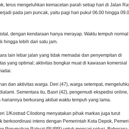
k, terus mengeluhkan kemacetan parah setiap hari di Jalan Ra
erjadi pada jam puncak, yaitu pagi hari pukul 06.00 hingga 09.
macet total, dengan kendaraan hanya merayap. Waktu tempuh norma
hingga lebih dari satu jam.
ra lain lebar jalan yang tidak memadai dan penyempitan di
ntas yang optimal; aktivitas bongkar muat di kawasan komersial
madai.
an dan aktivitas warga. Deri (47), warga setempat, mengeluhk
ialami. Sementara itu, Basri (42), pengemudi ekspedisi online,
hariannya berkurang akibat waktu tempuh yang lama.
teri 1/Kostrad Cilodong menyatakan pihak markas juga turut
 berkoordinasi intens dengan Pemerintah Kota Depok, Pemeri
an Perumahan Rakyat (PUPR) untuk mencari solusi. Beberapa