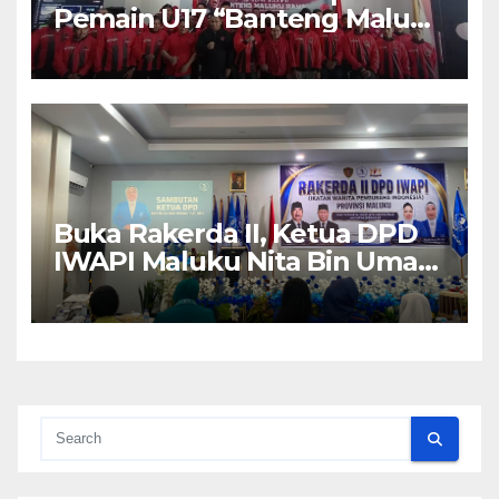
Pemain U17 “Banteng Maluku
Raya” ke Sokerano Cup di
Jawa Timur
Buka Rakerda II, Ketua DPD
IWAPI Maluku Nita Bin Umar:
Perempuan Pengusaha Pilar
Penggerak UMKM