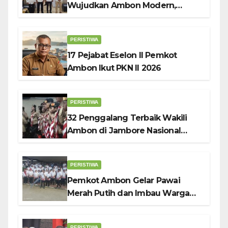
Wujudkan Ambon Modern,
Nyaman dan Berkelanjutan, Kata
Wali Kota Bodewin
PERISTIWA
17 Pejabat Eselon II Pemkot
Ambon Ikut PKN II 2026
PERISTIWA
32 Penggalang Terbaik Wakili
Ambon di Jambore Nasional
Pramuka ke-12, Wali Kota
Bodewin Lepas Kontingen
PERISTIWA
Pemkot Ambon Gelar Pawai
Merah Putih dan Imbau Warga
Kibarkan Bendera Sebulan
Penuh Sambut HUT ke-81 RI
PERISTIWA