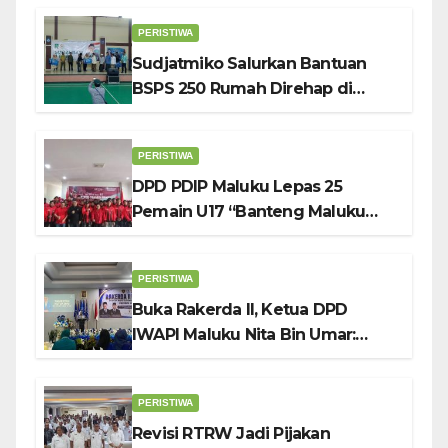
PERISTIWA
Sudjatmiko Salurkan Bantuan
BSPS 250 Rumah Direhap di
Depok
PERISTIWA
DPD PDIP Maluku Lepas 25
Pemain U17 “Banteng Maluku
Raya” ke Sokerano Cup di Jawa
Timur
PERISTIWA
Buka Rakerda II, Ketua DPD
IWAPI Maluku Nita Bin Umar:
Perempuan Pengusaha Pilar
Penggerak UMKM
PERISTIWA
Revisi RTRW Jadi Pijakan