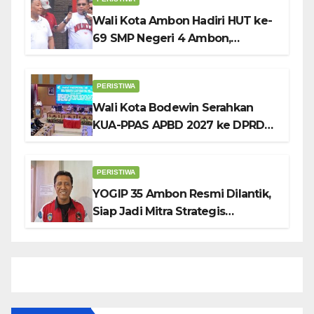
Wali Kota Ambon Hadiri HUT ke-
69 SMP Negeri 4 Ambon,
Tekankan Pentingnya
Pendidikan Karakter
PERISTIWA
Wali Kota Bodewin Serahkan
KUA-PPAS APBD 2027 ke DPRD
Ambon: Fokus Tekan Belanja,
Genjot PAD
PERISTIWA
YOGIP 35 Ambon Resmi Dilantik,
Siap Jadi Mitra Strategis
Pemerintah Lewat Otomotif,
Sosial dan Budaya