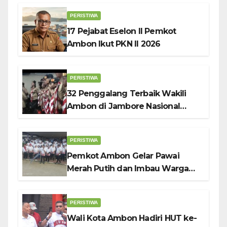
Wali Kota Bodewin
PERISTIWA
17 Pejabat Eselon II Pemkot
Ambon Ikut PKN II 2026
PERISTIWA
32 Penggalang Terbaik Wakili
Ambon di Jambore Nasional
Pramuka ke-12, Wali Kota
Bodewin Lepas Kontingen
PERISTIWA
Pemkot Ambon Gelar Pawai
Merah Putih dan Imbau Warga
Kibarkan Bendera Sebulan
Penuh Sambut HUT ke-81 RI
PERISTIWA
Wali Kota Ambon Hadiri HUT ke-