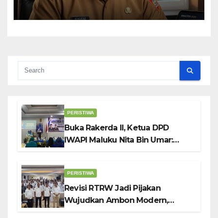
PERISTIWA
Buka Rakerda II, Ketua DPD
IWAPI Maluku Nita Bin Umar:
Perempuan Pengusaha Pilar
Penggerak UMKM
PERISTIWA
Revisi RTRW Jadi Pijakan
Wujudkan Ambon Modern,
Nyaman dan Berkelanjutan, Kata