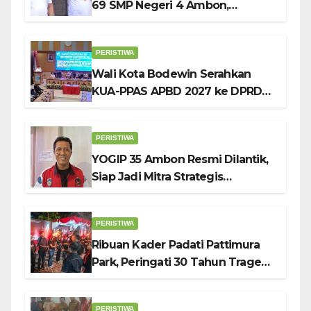
69 SMP Negeri 4 Ambon,
Tekankan Pentingnya
Pendidikan Karakter
PERISTIWA
Wali Kota Bodewin Serahkan
KUA-PPAS APBD 2027 ke DPRD
Ambon: Fokus Tekan Belanja,
Genjot PAD
PERISTIWA
YOGIP 35 Ambon Resmi Dilantik,
Siap Jadi Mitra Strategis
Pemerintah Lewat Otomotif,
Sosial dan Budaya
PERISTIWA
Ribuan Kader Padati Pattimura
Park, Peringati 30 Tahun Tragedi
KUDATULI
PERISTIWA