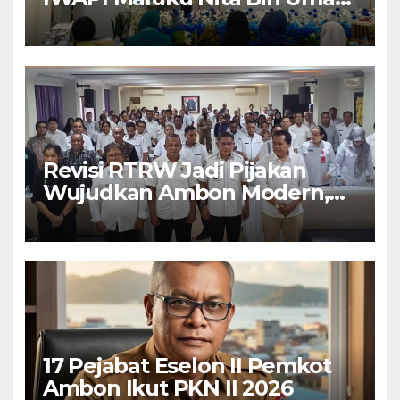
Perempuan Pengusaha Pilar
Penggerak UMKM
Revisi RTRW Jadi Pijakan
Wujudkan Ambon Modern,
Nyaman dan Berkelanjutan,
Kata Wali Kota Bodewin
17 Pejabat Eselon II Pemkot
Ambon Ikut PKN II 2026