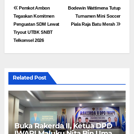
Navigasi
Pemkot Ambon
Bodewin Wattimena Tutup
Tegaskan Komitmen
Turnamen Mini Soccer
pos
Penguatan SDM Lewat
Piala Raja Batu Merah
Tryout UTBK SNBT
Telkomsel 2026
Related Post
Buka Rakerda II, Ketua DPD
IWAPI Maluku Nita Bin Umar: