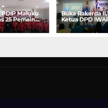
 PDIP Maluku
Buka Rakerda II,
s 25 Pemain
Ketua DPD IWA
“Banteng
Maluku Nita Bin
ku Raya” ke
Umar: Perempu
rano Cup di
Pengusaha Pilar
a Timur
Penggerak UM