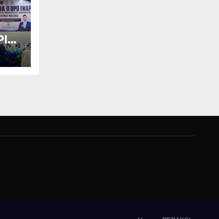
PI
an
KM