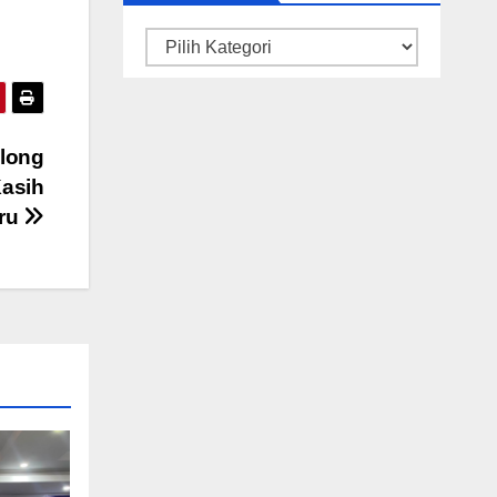
Kategori
long
Kasih
aru