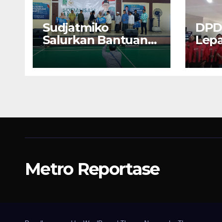
Sudjatmiko
DPD
Salurkan Bantuan
Lepa
BSPS 250 Rumah
U17 
Direhap di Depok
Malu
Soke
Jaw
Metro Reportase