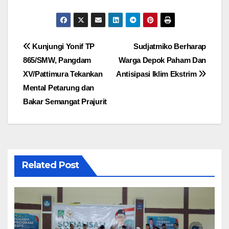
Navigasi
Kunjungi Yonif TP
Sudjatmiko Berharap
865/SMW, Pangdam
Warga Depok Paham Dan
pos
XV/Pattimura Tekankan
Antisipasi Iklim Ekstrim
Mental Petarung dan
Bakar Semangat Prajurit
Related Post