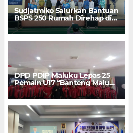
Sudjatmiko Salurkan Bantuan
BSPS 250 Rumah Direhap di
Depok
DPD PDIP Maluku Lepas 25
Pemain U17 “Banteng Maluku
Raya” ke Sokerano Cup di
Jawa Timur