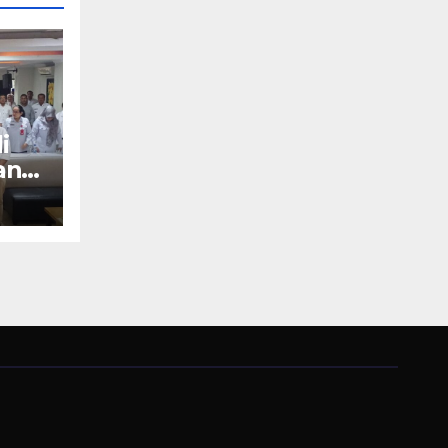
i
an
Kata
win