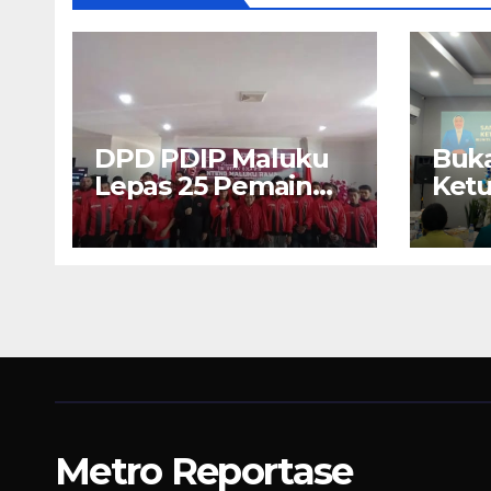
DPD PDIP Maluku
Buka
Lepas 25 Pemain
Ket
U17 “Banteng
Malu
Maluku Raya” ke
Uma
Sokerano Cup di
Peng
Jawa Timur
Pen
Metro Reportase