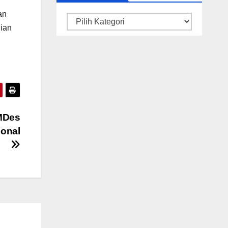
an
Kategori
ian
MDes
ional