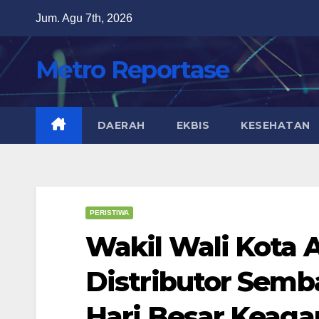
Skip
Jum. Agu 7th, 2026
to
content
Metro Reportase
DAERAH
EKBIS
KESEHATAN
PERISTIWA
Wakil Wali Kota
Distributor Semb
Hari Besar Keag