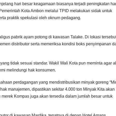
elang hari besar keagamaan biasanya terjadi peningkatan ha
 Pemerintah Kota Ambon melalui TPID melakukan sidak untuk
erta praktik spekulasi oleh oknum pedagang.
ligus pabrik ayam potong di kawasan Talake. Di lokasi tersebut
emen distributor serta memeriksa kondisi boks penyimpanan d
yang tidak sesuai standar. Wakil Wali Kota pun meminta agar al
 demi melindungi hak konsumen.
ahaan perdagangan yang mendistribusikan minyak goreng “Mi
pihak manajemen, dipastikan sekitar 4.000 ton Minyak Kita akan
gu merek Kompas juga akan tersedia dalam jumlah besar untuk
ibutor di kawasan Mardika, tepatnya di depan Hotel Amans