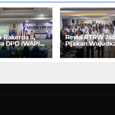
 Rakerda II,
Revisi RTRW Jad
ua DPD IWAPI
Pijakan Wujudk
ku Nita Bin
Ambon Modern,
r: Perempuan
Nyaman dan
usaha Pilar
Berkelanjutan, 
ggerak UMKM
Wali Kota Bode