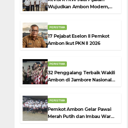
Wujudkan Ambon Modern,
Nyaman dan Berkelanjutan,
Kata Wali Kota Bodewin
PERISTIWA
17 Pejabat Eselon II Pemkot
Ambon Ikut PKN II 2026
PERISTIWA
32 Penggalang Terbaik Wakili
Ambon di Jambore Nasional
Pramuka ke-12, Wali Kota
Bodewin Lepas Kontingen
PERISTIWA
Pemkot Ambon Gelar Pawai
Merah Putih dan Imbau Warga
Kibarkan Bendera Sebulan