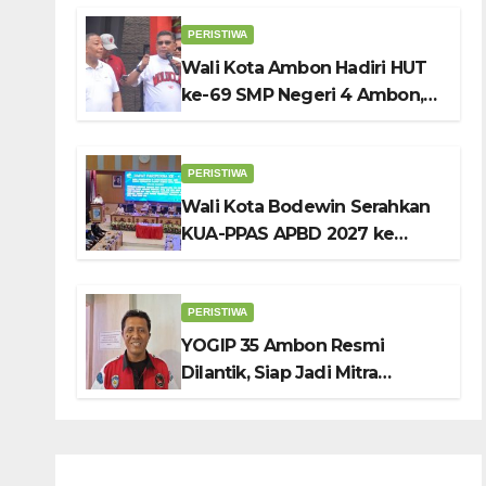
Penuh Sambut HUT ke-81 RI
PERISTIWA
Wali Kota Ambon Hadiri HUT
ke-69 SMP Negeri 4 Ambon,
Tekankan Pentingnya
Pendidikan Karakter
PERISTIWA
Wali Kota Bodewin Serahkan
KUA-PPAS APBD 2027 ke
DPRD Ambon: Fokus Tekan
Belanja, Genjot PAD
PERISTIWA
YOGIP 35 Ambon Resmi
Dilantik, Siap Jadi Mitra
Strategis Pemerintah Lewat
Otomotif, Sosial dan Budaya