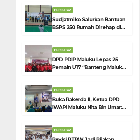
PERISTIWA
Sudjatmiko Salurkan Bantuan
BSPS 250 Rumah Direhap di
Depok
PERISTIWA
DPD PDIP Maluku Lepas 25
Pemain U17 “Banteng Maluku
Raya” ke Sokerano Cup di
Jawa Timur
PERISTIWA
Buka Rakerda II, Ketua DPD
IWAPI Maluku Nita Bin Umar:
Perempuan Pengusaha Pilar
Penggerak UMKM
PERISTIWA
Revisi RTRW Jadi Pijakan