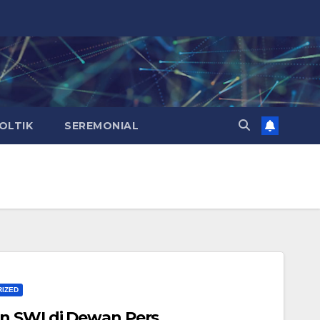
OLTIK
SEREMONIAL
IZED
n SWI di Dewan Pers