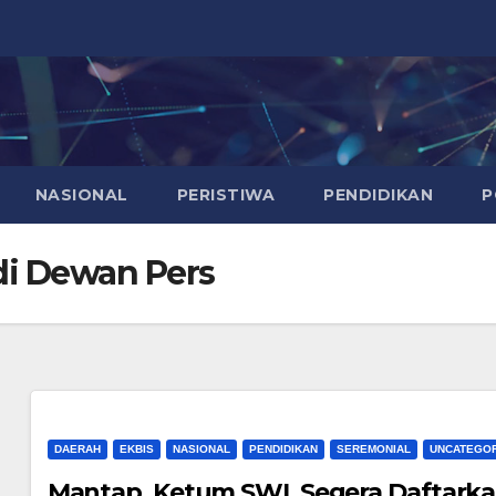
NASIONAL
PERISTIWA
PENDIDIKAN
P
di Dewan Pers
DAERAH
EKBIS
NASIONAL
PENDIDIKAN
SEREMONIAL
UNCATEGOR
Mantap, Ketum SWI, Segera Daftarka