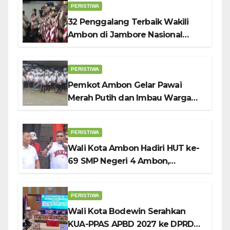
PERISTIWA
32 Penggalang Terbaik Wakili
Ambon di Jambore Nasional
Pramuka ke-12, Wali Kota
Bodewin Lepas Kontingen
PERISTIWA
Pemkot Ambon Gelar Pawai
Merah Putih dan Imbau Warga
Kibarkan Bendera Sebulan
Penuh Sambut HUT ke-81 RI
PERISTIWA
Wali Kota Ambon Hadiri HUT ke-
69 SMP Negeri 4 Ambon,
Tekankan Pentingnya
Pendidikan Karakter
PERISTIWA
Wali Kota Bodewin Serahkan
KUA-PPAS APBD 2027 ke DPRD