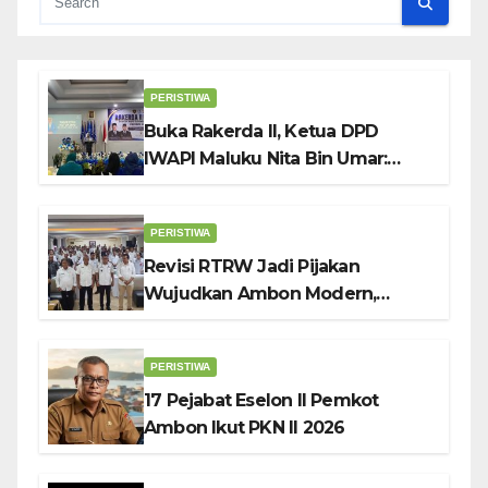
PERISTIWA
Buka Rakerda II, Ketua DPD
IWAPI Maluku Nita Bin Umar:
Perempuan Pengusaha Pilar
Penggerak UMKM
PERISTIWA
Revisi RTRW Jadi Pijakan
Wujudkan Ambon Modern,
Nyaman dan Berkelanjutan, Kata
Wali Kota Bodewin
PERISTIWA
17 Pejabat Eselon II Pemkot
Ambon Ikut PKN II 2026