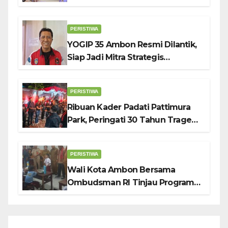
Ambon: Fokus Tekan Belanja,
Genjot PAD
PERISTIWA
YOGIP 35 Ambon Resmi Dilantik,
Siap Jadi Mitra Strategis
Pemerintah Lewat Otomotif,
Sosial dan Budaya
PERISTIWA
Ribuan Kader Padati Pattimura
Park, Peringati 30 Tahun Tragedi
KUDATULI
PERISTIWA
Wali Kota Ambon Bersama
Ombudsman RI Tinjau Program
Makanan Bergizi Gratis di SMP 6
dan SDN 2