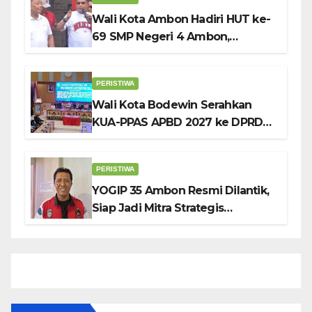
Wali Kota Ambon Hadiri HUT ke-
69 SMP Negeri 4 Ambon,
Tekankan Pentingnya
Pendidikan Karakter
PERISTIWA
Wali Kota Bodewin Serahkan
KUA-PPAS APBD 2027 ke DPRD
Ambon: Fokus Tekan Belanja,
Genjot PAD
PERISTIWA
YOGIP 35 Ambon Resmi Dilantik,
Siap Jadi Mitra Strategis
Pemerintah Lewat Otomotif,
Sosial dan Budaya