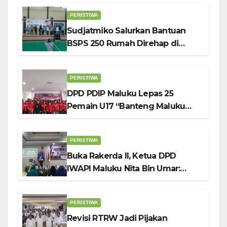
PERISTIWA
Sudjatmiko Salurkan Bantuan
BSPS 250 Rumah Direhap di
Depok
PERISTIWA
DPD PDIP Maluku Lepas 25
Pemain U17 “Banteng Maluku
Raya” ke Sokerano Cup di Jawa
Timur
PERISTIWA
Buka Rakerda II, Ketua DPD
IWAPI Maluku Nita Bin Umar:
Perempuan Pengusaha Pilar
Penggerak UMKM
PERISTIWA
Revisi RTRW Jadi Pijakan