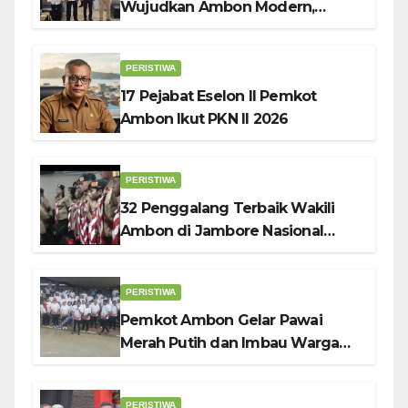
Wujudkan Ambon Modern,
Nyaman dan Berkelanjutan, Kata
Wali Kota Bodewin
PERISTIWA
17 Pejabat Eselon II Pemkot
Ambon Ikut PKN II 2026
PERISTIWA
32 Penggalang Terbaik Wakili
Ambon di Jambore Nasional
Pramuka ke-12, Wali Kota
Bodewin Lepas Kontingen
PERISTIWA
Pemkot Ambon Gelar Pawai
Merah Putih dan Imbau Warga
Kibarkan Bendera Sebulan
Penuh Sambut HUT ke-81 RI
PERISTIWA