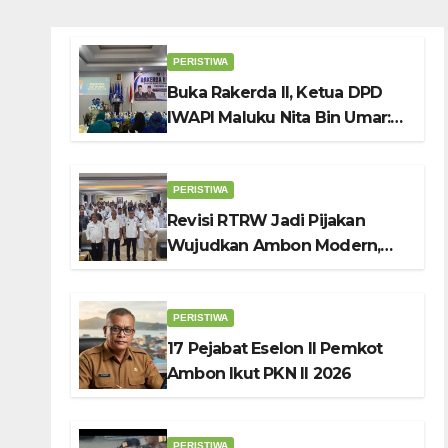
PERISTIWA
Buka Rakerda II, Ketua DPD
IWAPI Maluku Nita Bin Umar:
Perempuan Pengusaha Pilar
Penggerak UMKM
PERISTIWA
Revisi RTRW Jadi Pijakan
Wujudkan Ambon Modern,
Nyaman dan Berkelanjutan,
Kata Wali Kota Bodewin
PERISTIWA
17 Pejabat Eselon II Pemkot
Ambon Ikut PKN II 2026
PERISTIWA