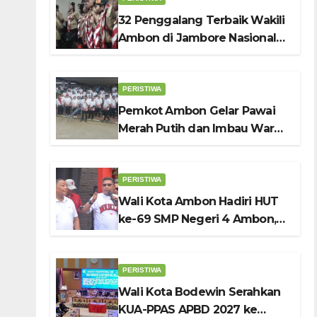
32 Penggalang Terbaik Wakili
Ambon di Jambore Nasional
Pramuka ke-12, Wali Kota
Bodewin Lepas Kontingen
PERISTIWA
Pemkot Ambon Gelar Pawai
Merah Putih dan Imbau Warga
Kibarkan Bendera Sebulan
Penuh Sambut HUT ke-81 RI
PERISTIWA
Wali Kota Ambon Hadiri HUT
ke-69 SMP Negeri 4 Ambon,
Tekankan Pentingnya
Pendidikan Karakter
PERISTIWA
Wali Kota Bodewin Serahkan
KUA-PPAS APBD 2027 ke