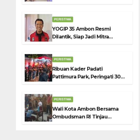
DPRD Ambon: Fokus Tekan
Belanja, Genjot PAD
PERISTIWA
YOGIP 35 Ambon Resmi
Dilantik, Siap Jadi Mitra
Strategis Pemerintah Lewat
Otomotif, Sosial dan Budaya
PERISTIWA
Ribuan Kader Padati
Pattimura Park, Peringati 30
Tahun Tragedi KUDATULI
PERISTIWA
Wali Kota Ambon Bersama
Ombudsman RI Tinjau
Program Makanan Bergizi
Gratis di SMP 6 dan SDN 2