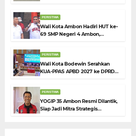
Kibarkan Bendera Sebulan
Penuh Sambut HUT ke-81 RI
PERISTIWA
Wali Kota Ambon Hadiri HUT ke-
69 SMP Negeri 4 Ambon,
Tekankan Pentingnya
Pendidikan Karakter
PERISTIWA
Wali Kota Bodewin Serahkan
KUA-PPAS APBD 2027 ke DPRD
Ambon: Fokus Tekan Belanja,
Genjot PAD
PERISTIWA
YOGIP 35 Ambon Resmi Dilantik,
Siap Jadi Mitra Strategis
Pemerintah Lewat Otomotif,
Sosial dan Budaya