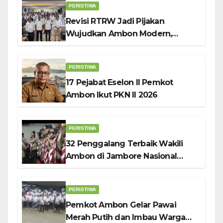
PERISTIWA
Revisi RTRW Jadi Pijakan
Wujudkan Ambon Modern,
Nyaman dan Berkelanjutan, Kata
Wali Kota Bodewin
PERISTIWA
17 Pejabat Eselon II Pemkot
Ambon Ikut PKN II 2026
PERISTIWA
32 Penggalang Terbaik Wakili
Ambon di Jambore Nasional
Pramuka ke-12, Wali Kota
Bodewin Lepas Kontingen
PERISTIWA
Pemkot Ambon Gelar Pawai
Merah Putih dan Imbau Warga