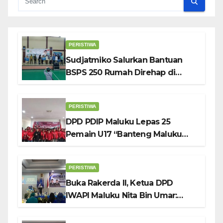
PERISTIWA
Sudjatmiko Salurkan Bantuan
BSPS 250 Rumah Direhap di
Depok
PERISTIWA
DPD PDIP Maluku Lepas 25
Pemain U17 “Banteng Maluku
Raya” ke Sokerano Cup di Jawa
Timur
PERISTIWA
Buka Rakerda II, Ketua DPD
IWAPI Maluku Nita Bin Umar:
Perempuan Pengusaha Pilar
Penggerak UMKM