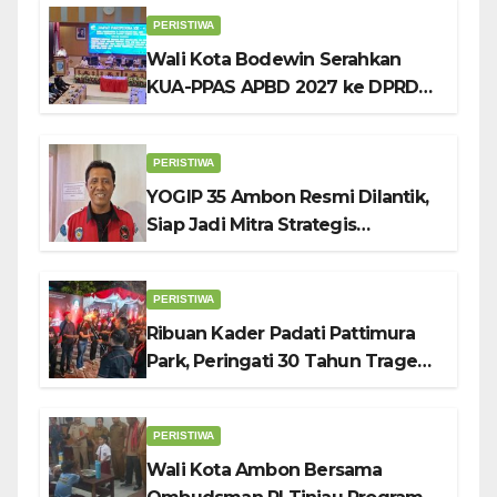
Pendidikan Karakter
PERISTIWA
Wali Kota Bodewin Serahkan
KUA-PPAS APBD 2027 ke DPRD
Ambon: Fokus Tekan Belanja,
Genjot PAD
PERISTIWA
YOGIP 35 Ambon Resmi Dilantik,
Siap Jadi Mitra Strategis
Pemerintah Lewat Otomotif,
Sosial dan Budaya
PERISTIWA
Ribuan Kader Padati Pattimura
Park, Peringati 30 Tahun Tragedi
KUDATULI
PERISTIWA
Wali Kota Ambon Bersama