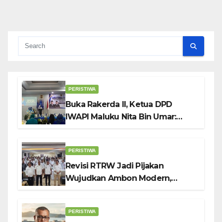
PERISTIWA
Buka Rakerda II, Ketua DPD
IWAPI Maluku Nita Bin Umar:
Perempuan Pengusaha Pilar
Penggerak UMKM
PERISTIWA
Revisi RTRW Jadi Pijakan
Wujudkan Ambon Modern,
Nyaman dan Berkelanjutan, Kata
Wali Kota Bodewin
PERISTIWA