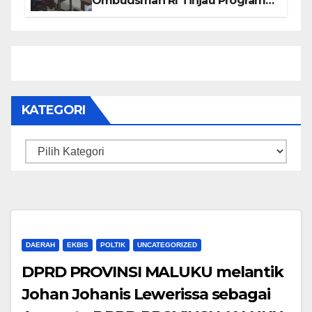
Ombudsman RI Tinjau Program
Makanan Bergizi Gratis di SMP 6
dan SDN 2
KATEGORI
Kategori
DAERAH
EKBIS
POLTIK
UNCATEGORIZED
DPRD PROVINSI MALUKU melantik
Johan Johanis Lewerissa sebagai