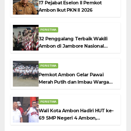
17 Pejabat Eselon II Pemkot
Ambon Ikut PKN II 2026
PERISTIWA
32 Penggalang Terbaik Wakili
Ambon di Jambore Nasional
Pramuka ke-12, Wali Kota
Bodewin Lepas Kontingen
PERISTIWA
Pemkot Ambon Gelar Pawai
Merah Putih dan Imbau Warga
Kibarkan Bendera Sebulan
Penuh Sambut HUT ke-81 RI
PERISTIWA
Wali Kota Ambon Hadiri HUT ke-
69 SMP Negeri 4 Ambon,
Tekankan Pentingnya