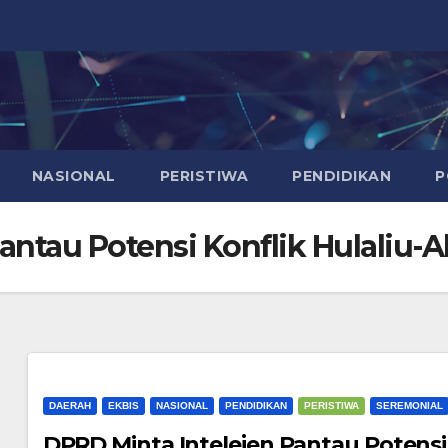
NASIONAL
PERISTIWA
PENDIDIKAN
P
antau Potensi Konflik Hulaliu-
DAERAH
EKBIS
NASIONAL
PENDIDIKAN
PERISTIWA
SEREMONIAL
DPRD Minta Intelejen Pantau Potensi