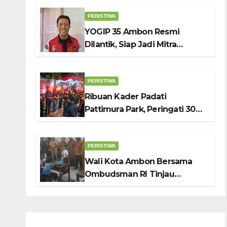
Belanja, Genjot PAD
PERISTIWA
YOGIP 35 Ambon Resmi
Dilantik, Siap Jadi Mitra
Strategis Pemerintah Lewat
Otomotif, Sosial dan Budaya
PERISTIWA
Ribuan Kader Padati
Pattimura Park, Peringati 30
Tahun Tragedi KUDATULI
PERISTIWA
Wali Kota Ambon Bersama
Ombudsman RI Tinjau
Program Makanan Bergizi
Gratis di SMP 6 dan SDN 2