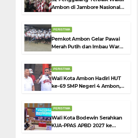
Ambon di Jambore Nasional
Pramuka ke-12, Wali Kota
Bodewin Lepas Kontingen
PERISTIWA
Pemkot Ambon Gelar Pawai
Merah Putih dan Imbau Warga
Kibarkan Bendera Sebulan
Penuh Sambut HUT ke-81 RI
PERISTIWA
Wali Kota Ambon Hadiri HUT
ke-69 SMP Negeri 4 Ambon,
Tekankan Pentingnya
Pendidikan Karakter
PERISTIWA
Wali Kota Bodewin Serahkan
KUA-PPAS APBD 2027 ke
DPRD Ambon: Fokus Tekan