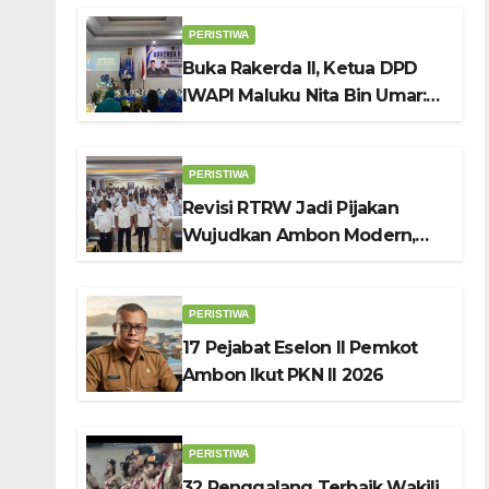
PERISTIWA
Buka Rakerda II, Ketua DPD
IWAPI Maluku Nita Bin Umar:
Perempuan Pengusaha Pilar
Penggerak UMKM
PERISTIWA
Revisi RTRW Jadi Pijakan
Wujudkan Ambon Modern,
Nyaman dan Berkelanjutan,
Kata Wali Kota Bodewin
PERISTIWA
17 Pejabat Eselon II Pemkot
Ambon Ikut PKN II 2026
PERISTIWA
32 Penggalang Terbaik Wakili