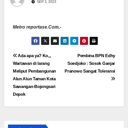
SEP 3, 2023
Metro reportase.Com,-
Navigasi
Ada apa ya? Ko,,,
Pembina BPN Edhy
Wartawan di larang
Soedjoko : Sosok Ganjar
pos
Meliput Pembangunan
Pranowo Sangat Toleransi
Alun Alun Taman Kota
Sawangan-Bojongsari
Depok