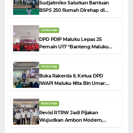
Sudjatmiko Salurkan Bantuan
BSPS 250 Rumah Direhap di
Depok
PERISTIWA
DPD PDIP Maluku Lepas 25
Pemain U17 “Banteng Maluku
Raya” ke Sokerano Cup di Jawa
Timur
PERISTIWA
Buka Rakerda II, Ketua DPD
IWAPI Maluku Nita Bin Umar:
Perempuan Pengusaha Pilar
Penggerak UMKM
PERISTIWA
Revisi RTRW Jadi Pijakan
Wujudkan Ambon Modern,
Nyaman dan Berkelanjutan, Kata