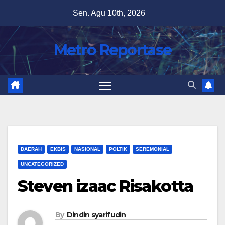
Skip
Sen. Agu 10th, 2026
to
content
Metro Reportase
DAERAH
EKBIS
NASIONAL
POLTIK
SEREMONIAL
UNCATEGORIZED
Steven izaac Risakotta
By
Dindin syarifudin