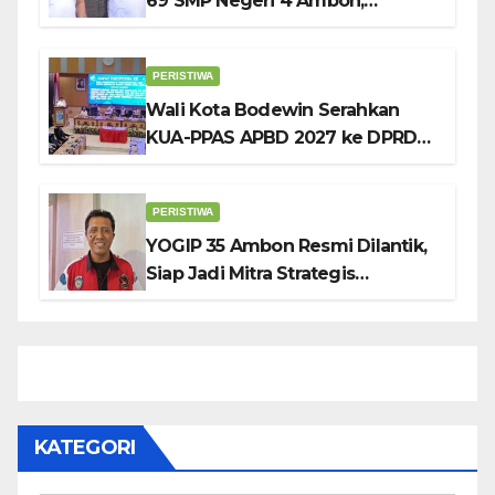
69 SMP Negeri 4 Ambon,
Tekankan Pentingnya
Pendidikan Karakter
PERISTIWA
Wali Kota Bodewin Serahkan
KUA-PPAS APBD 2027 ke DPRD
Ambon: Fokus Tekan Belanja,
Genjot PAD
PERISTIWA
YOGIP 35 Ambon Resmi Dilantik,
Siap Jadi Mitra Strategis
Pemerintah Lewat Otomotif,
Sosial dan Budaya
KATEGORI