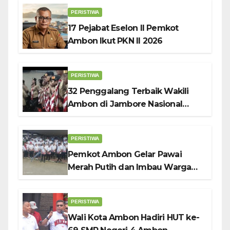
Wali Kota Bodewin
PERISTIWA
17 Pejabat Eselon II Pemkot
Ambon Ikut PKN II 2026
PERISTIWA
32 Penggalang Terbaik Wakili
Ambon di Jambore Nasional
Pramuka ke-12, Wali Kota
Bodewin Lepas Kontingen
PERISTIWA
Pemkot Ambon Gelar Pawai
Merah Putih dan Imbau Warga
Kibarkan Bendera Sebulan
Penuh Sambut HUT ke-81 RI
PERISTIWA
Wali Kota Ambon Hadiri HUT ke-