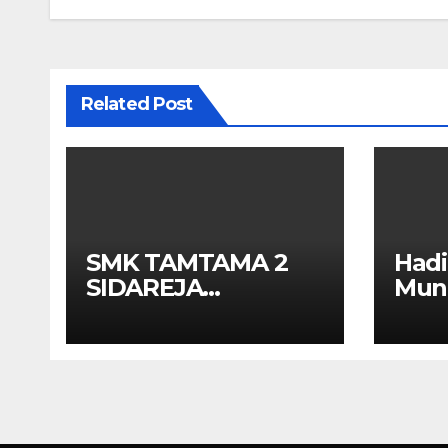
Related Post
SMK TAMTAMA 2
Had
SIDAREJA
Muna
BERHENTIKAN
APEK
SISWA SETELAH UN
Kola
SELESAIDPK LAKRI
Kot
CILACAP TURUN
TANGAN