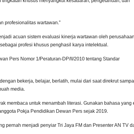
tingkatan khusus menyangkut kesadaran, pengetahuan, dan
n profesionalitas wartawan.”
enjadi acuan sistem evaluasi kinerja wartawan oleh perusahaa
ebagai profesi khusus penghasil karya intelektual.
an Pers Nomor 1/Peraturan-DP/II/2010 tentang Standar
ngan bekerja, belajar, berlatih, mulai dari saat direkrut sampa
ebuah media.
yak membaca untuk menambah literasi. Gunakan bahasa yang ef
 anggota Pokja Pendidikan Dewan Pers sejak 2019.
ng pernah menjadi penyiar Tri Jaya FM dan Presenter AN TV d