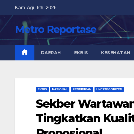
Skip
Kam. Agu 6th, 2026
to
content
Metro Reportase
DAERAH
EKBIS
KESEHATAN
EKBIS
NASIONAL
PENDIDIKAN
UNCATEGORIZED
Sekber Wartawan 
Tingkatkan Kual
Proposional