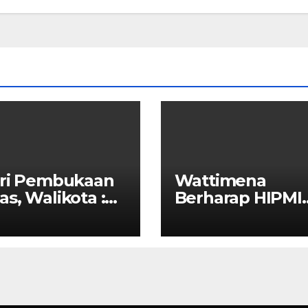
iri Pembukaan
Wattimena
s, Walikota :
Berharap HIPMI
SI Ajang
Dapat Menjalin
borasi Antar
Kerja Sama Den
a
Pemerintah Unt
Meningkatkan
Pembangunan
Ekonomi Di Kota