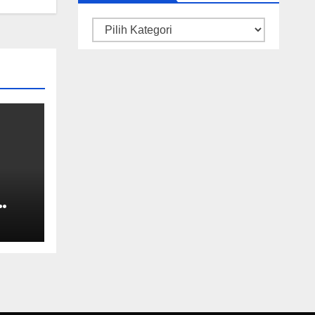
Kategori
gan
uk