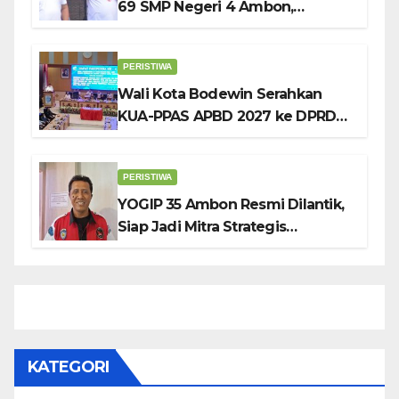
69 SMP Negeri 4 Ambon,
Tekankan Pentingnya
Pendidikan Karakter
PERISTIWA
Wali Kota Bodewin Serahkan
KUA-PPAS APBD 2027 ke DPRD
Ambon: Fokus Tekan Belanja,
Genjot PAD
PERISTIWA
YOGIP 35 Ambon Resmi Dilantik,
Siap Jadi Mitra Strategis
Pemerintah Lewat Otomotif,
Sosial dan Budaya
KATEGORI