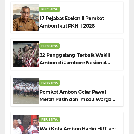
Wali Kota Bodewin
PERISTIWA
17 Pejabat Eselon II Pemkot
Ambon Ikut PKN II 2026
PERISTIWA
32 Penggalang Terbaik Wakili
Ambon di Jambore Nasional
Pramuka ke-12, Wali Kota
Bodewin Lepas Kontingen
PERISTIWA
Pemkot Ambon Gelar Pawai
Merah Putih dan Imbau Warga
Kibarkan Bendera Sebulan
Penuh Sambut HUT ke-81 RI
PERISTIWA
Wali Kota Ambon Hadiri HUT ke-