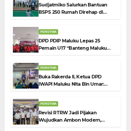
Sudjatmiko Salurkan Bantuan
BSPS 250 Rumah Direhap di
Depok
PERISTIWA
DPD PDIP Maluku Lepas 25
Pemain U17 “Banteng Maluku
Raya” ke Sokerano Cup di Jawa
Timur
PERISTIWA
Buka Rakerda II, Ketua DPD
IWAPI Maluku Nita Bin Umar:
Perempuan Pengusaha Pilar
Penggerak UMKM
PERISTIWA
Revisi RTRW Jadi Pijakan
Wujudkan Ambon Modern,
Nyaman dan Berkelanjutan, Kata