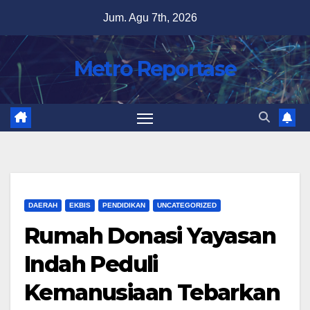
Skip
Jum. Agu 7th, 2026
to
content
Metro Reportase
DAERAH
EKBIS
PENDIDIKAN
UNCATEGORIZED
Rumah Donasi Yayasan
Indah Peduli
Kemanusiaan Tebarkan