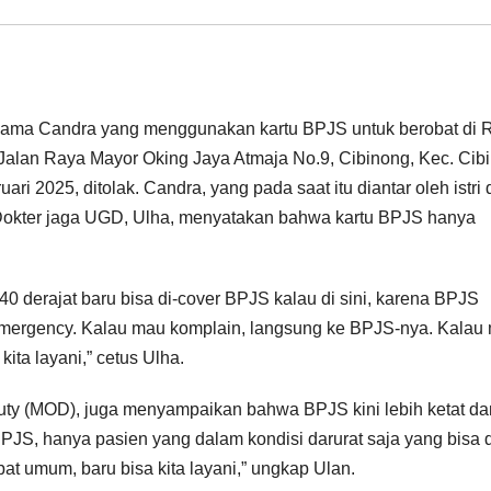
rnama Candra yang menggunakan kartu BPJS untuk berobat di 
i Jalan Raya Mayor Oking Jaya Atmaja No.9, Cibinong, Kec. Cib
i 2025, ditolak. Candra, yang pada saat itu diantar oleh istri
t. Dokter jaga UGD, Ulha, menyatakan bahwa kartu BPJS hanya
0 derajat baru bisa di-cover BPJS kalau di sini, karena BPJS
emergency. Kalau mau komplain, langsung ke BPJS-nya. Kalau
ita layani,” cetus Ulha.
uty (MOD), juga menyampaikan bahwa BPJS kini lebih ketat da
BPJS, hanya pasien yang dalam kondisi darurat saja yang bisa d
at umum, baru bisa kita layani,” ungkap Ulan.