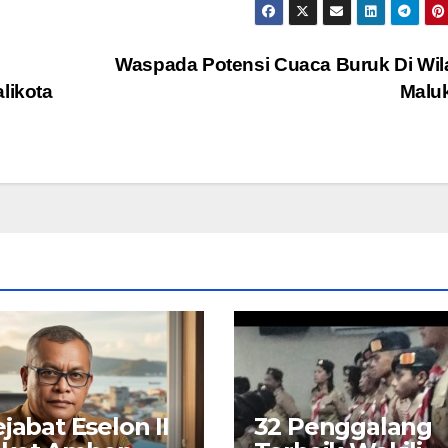
i
Waspada Potensi Cuaca Buruk Di Wi
likota
Malu
ejabat Eselon II
32 Penggalang