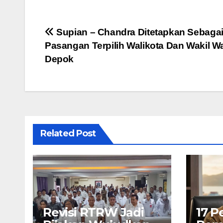
Navigasi
Supian – Chandra Ditetapkan Sebaga
Pasangan Terpilih Walikota Dan Wakil Wa
pos
Depok
Related Post
Revisi RTRW Jadi
17 P