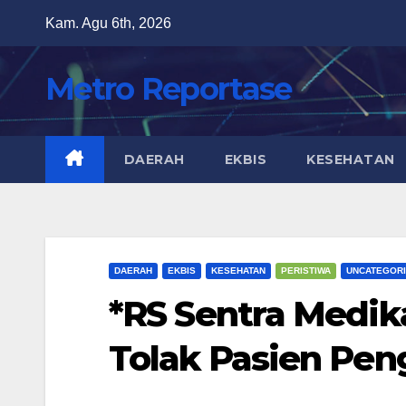
Skip
Kam. Agu 6th, 2026
to
content
Metro Reportase
DAERAH
EKBIS
KESEHATAN
DAERAH
EKBIS
KESEHATAN
PERISTIWA
UNCATEGOR
*RS Sentra Medik
Tolak Pasien Pen