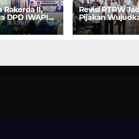
 Rakerda II,
Revisi RTRW Jad
ua DPD IWAPI
Pijakan Wujudk
ku Nita Bin
Ambon Modern,
r: Perempuan
Nyaman dan
usaha Pilar
Berkelanjutan, 
ggerak UMKM
Wali Kota Bode