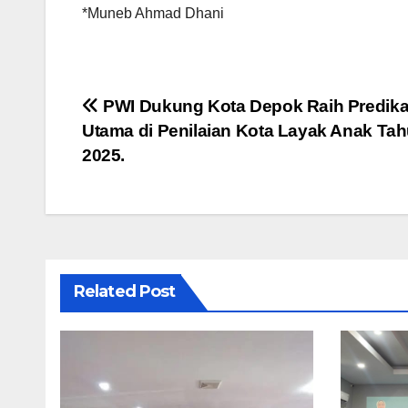
*Muneb Ahmad Dhani
Navigasi
PWI Dukung Kota Depok Raih Predika
Utama di Penilaian Kota Layak Anak Ta
pos
2025.
Related Post