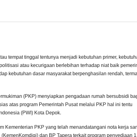
au tempat tinggal tentunya menjadi kebutuhan primer, kebutuh
ipolitisasi atau kecurigaan berlebihan terhadap niat baik pemeri
hadap kebutuhan dasar masyarakat berpenghasilan rendah, term
rmukiman (PKP) menyiapkan pengadaan rumah bersubsidi ba
sias atas program Pemerintah Pusat melalui PKP hal ini tentu
Indonesia (PWI) Kota Depok.
am Kementerian PKP yang telah menandatangani nota kerja s
 (KemenKomdigi) dan BP Tapera terkait program penyediaan 1