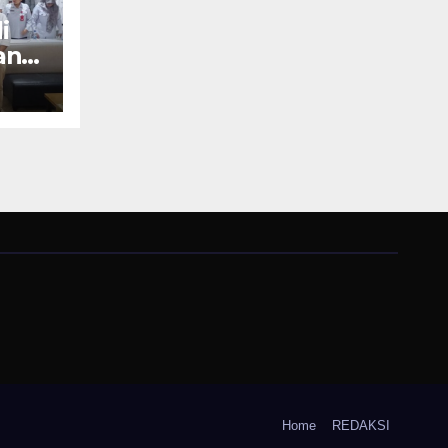
i
an
Kata
win
Home
REDAKSI