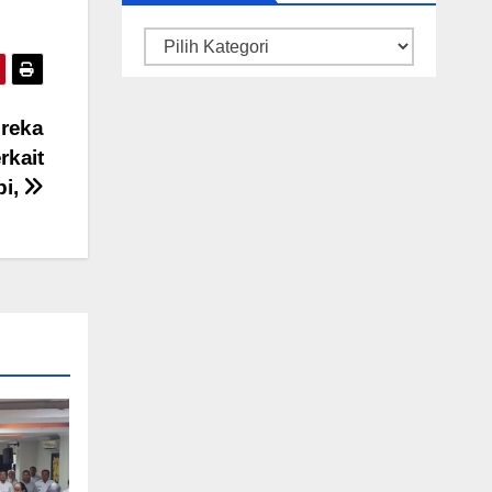
Kategori
ereka
rkait
pi,