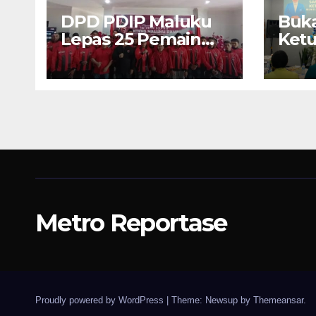
DPD PDIP Maluku
Buka
Lepas 25 Pemain
Ket
U17 “Banteng
Malu
Maluku Raya” ke
Uma
Sokerano Cup di
Peng
Jawa Timur
Pen
Metro Reportase
Proudly powered by WordPress
|
Theme: Newsup by
Themeansar
.