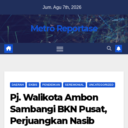
Skip
Jum. Agu 7th, 2026
to
content
Metro Reportase
DAERAH
EKBIS
PENDIDIKAN
SEREMONIAL
UNCATEGORIZED
Pj. Walikota Ambon
Sambangi BKN Pusat,
Perjuangkan Nasib