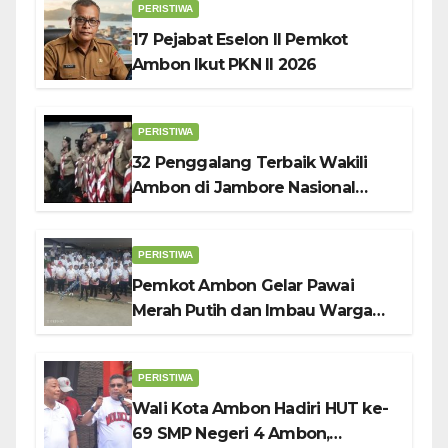
PERISTIWA
17 Pejabat Eselon II Pemkot
Ambon Ikut PKN II 2026
PERISTIWA
32 Penggalang Terbaik Wakili
Ambon di Jambore Nasional
Pramuka ke-12, Wali Kota
Bodewin Lepas Kontingen
PERISTIWA
Pemkot Ambon Gelar Pawai
Merah Putih dan Imbau Warga
Kibarkan Bendera Sebulan
Penuh Sambut HUT ke-81 RI
PERISTIWA
Wali Kota Ambon Hadiri HUT ke-
69 SMP Negeri 4 Ambon,