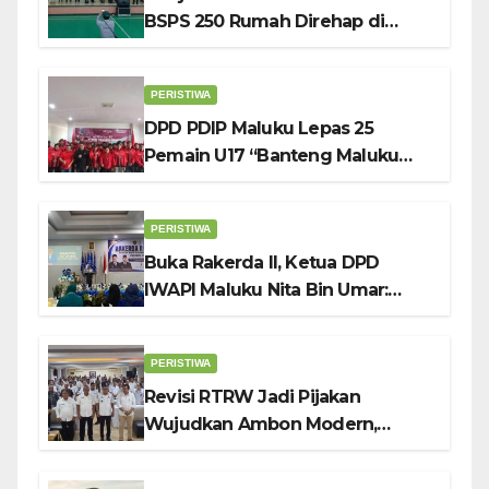
BSPS 250 Rumah Direhap di
Depok
PERISTIWA
DPD PDIP Maluku Lepas 25
Pemain U17 “Banteng Maluku
Raya” ke Sokerano Cup di Jawa
Timur
PERISTIWA
Buka Rakerda II, Ketua DPD
IWAPI Maluku Nita Bin Umar:
Perempuan Pengusaha Pilar
Penggerak UMKM
PERISTIWA
Revisi RTRW Jadi Pijakan
Wujudkan Ambon Modern,
Nyaman dan Berkelanjutan, Kata
Wali Kota Bodewin