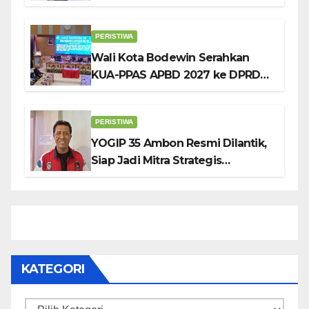
Tekankan Pentingnya
Pendidikan Karakter
PERISTIWA
Wali Kota Bodewin Serahkan
KUA-PPAS APBD 2027 ke DPRD
Ambon: Fokus Tekan Belanja,
Genjot PAD
PERISTIWA
YOGIP 35 Ambon Resmi Dilantik,
Siap Jadi Mitra Strategis
Pemerintah Lewat Otomotif,
Sosial dan Budaya
KATEGORI
Kategori