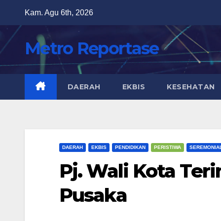
Skip
Kam. Agu 6th, 2026
to
content
Metro Reportase
DAERAH
EKBIS
KESEHATAN
DAERAH
EKBIS
PENDIDIKAN
PERISTIWA
SEREMONIA
Pj. Wali Kota Te
Pusaka