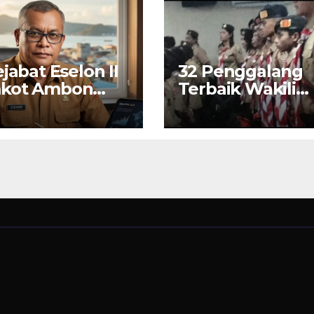
ejabat Eselon II
32 Penggalang
kot Ambon
Terbaik Wakili
 PKN II 2026
Ambon di Jamb
Nasional Pramu
ke-12, Wali Kota
Bodewin Lepas
Kontingen