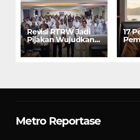
Revisi RTRW Jadi
17 P
Pijakan Wujudkan
Pem
Ambon Modern,
Ikut
Nyaman dan
Berkelanjutan, Kata
Wali Kota Bodewin
Metro Reportase