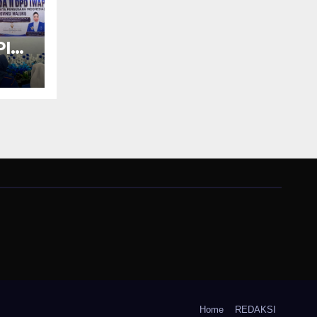
PI
an
KM
Home
REDAKSI