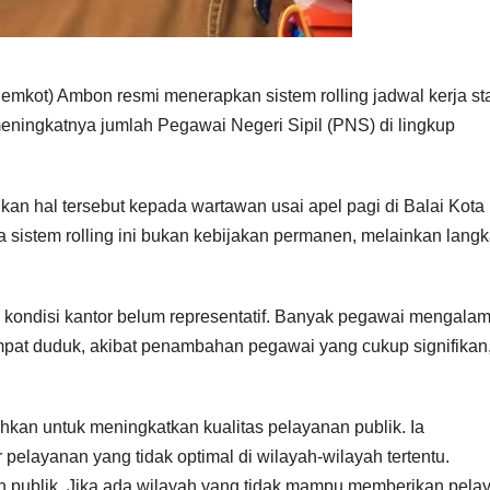
kot) Ambon resmi menerapkan sistem rolling jadwal kerja st
ningkatnya jumlah Pegawai Negeri Sipil (PNS) di lingkup
n hal tersebut kepada wartawan usai apel pagi di Balai Kota
sistem rolling ini bukan kebijakan permanen, melainkan lang
 kondisi kantor belum representatif. Banyak pegawai mengalam
empat duduk, akibat penambahan pegawai yang cukup signifikan,
ahkan untuk meningkatkan kualitas pelayanan publik. Ia
elayanan yang tidak optimal di wilayah-wilayah tertentu.
 publik. Jika ada wilayah yang tidak mampu memberikan pela