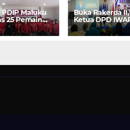
 PDIP Maluku
Buka Rakerda II,
s 25 Pemain
Ketua DPD IWA
“Banteng
Maluku Nita Bin
ku Raya” ke
Umar: Perempu
rano Cup di
Pengusaha Pilar
a Timur
Penggerak UM