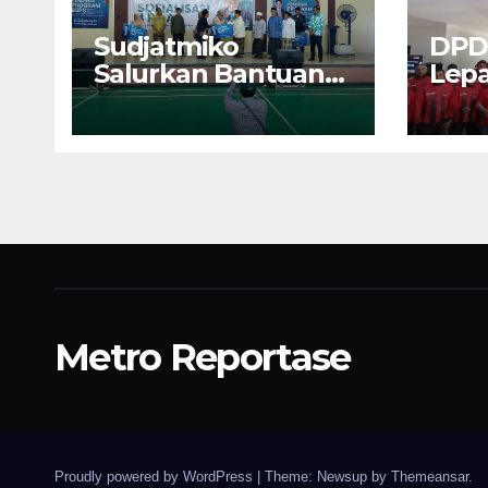
Sudjatmiko
DPD
Salurkan Bantuan
Lepa
BSPS 250 Rumah
U17 
Direhap di Depok
Malu
Soke
Jaw
Metro Reportase
Proudly powered by WordPress
|
Theme: Newsup by
Themeansar
.