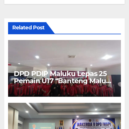
Related Post
DPD PDIP Maluku Lepas 25
Pemain U17 “Banteng Maluku
Raya” ke Sokerano Cup di
Jawa Timur