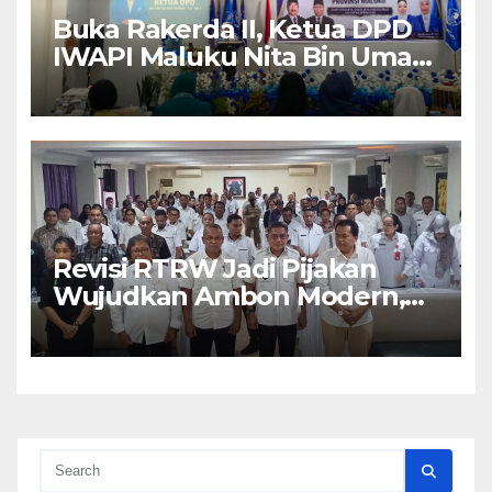
Buka Rakerda II, Ketua DPD
IWAPI Maluku Nita Bin Umar:
Perempuan Pengusaha Pilar
Penggerak UMKM
Revisi RTRW Jadi Pijakan
Wujudkan Ambon Modern,
Nyaman dan Berkelanjutan,
Kata Wali Kota Bodewin