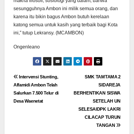
makna filosofi, sosiologi yang dalam; bahwa
sesungguhnya Ambon ini milik semua orang, dan
karena itu bikin bagus Ambon butuh kerelaan
katong semua untuk kasih yang terbaik bagi Kota
ini,” tutup Lekransy. (MCAMBON)
Ongenleano
Navigasi
Intervensi Stunting,
SMK TAMTAMA 2
Alfamidi Ambon Telah
SIDAREJA
pos
Salurkan 7.500 Telur di
BERHENTIKAN SISWA
Desa Waenetat
SETELAH UN
SELESAIDPK LAKRI
CILACAP TURUN
TANGAN