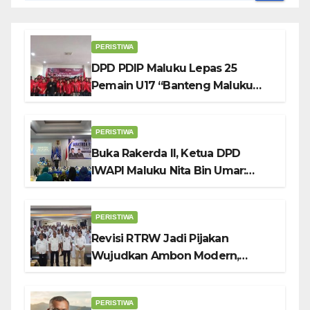
PERISTIWA
DPD PDIP Maluku Lepas 25
Pemain U17 “Banteng Maluku
Raya” ke Sokerano Cup di Jawa
Timur
PERISTIWA
Buka Rakerda II, Ketua DPD
IWAPI Maluku Nita Bin Umar:
Perempuan Pengusaha Pilar
Penggerak UMKM
PERISTIWA
Revisi RTRW Jadi Pijakan
Wujudkan Ambon Modern,
Nyaman dan Berkelanjutan, Kata
Wali Kota Bodewin
PERISTIWA