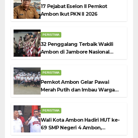
17 Pejabat Eselon II Pemkot
Ambon Ikut PKN II 2026
PERISTIWA
32 Penggalang Terbaik Wakili
Ambon di Jambore Nasional
Pramuka ke-12, Wali Kota
Bodewin Lepas Kontingen
PERISTIWA
Pemkot Ambon Gelar Pawai
Merah Putih dan Imbau Warga
Kibarkan Bendera Sebulan
Penuh Sambut HUT ke-81 RI
PERISTIWA
Wali Kota Ambon Hadiri HUT ke-
69 SMP Negeri 4 Ambon,
Tekankan Pentingnya