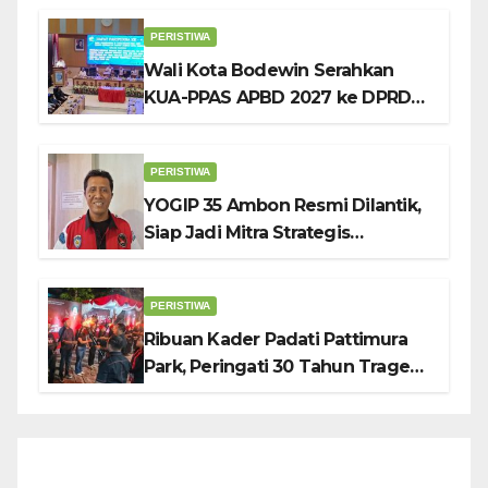
Pendidikan Karakter
PERISTIWA
Wali Kota Bodewin Serahkan
KUA-PPAS APBD 2027 ke DPRD
Ambon: Fokus Tekan Belanja,
Genjot PAD
PERISTIWA
YOGIP 35 Ambon Resmi Dilantik,
Siap Jadi Mitra Strategis
Pemerintah Lewat Otomotif,
Sosial dan Budaya
PERISTIWA
Ribuan Kader Padati Pattimura
Park, Peringati 30 Tahun Tragedi
KUDATULI