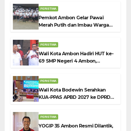
Bodewin Lepas Kontingen
PERISTIWA
Pemkot Ambon Gelar Pawai
Merah Putih dan Imbau Warga
Kibarkan Bendera Sebulan
Penuh Sambut HUT ke-81 RI
PERISTIWA
Wali Kota Ambon Hadiri HUT ke-
69 SMP Negeri 4 Ambon,
Tekankan Pentingnya
Pendidikan Karakter
PERISTIWA
Wali Kota Bodewin Serahkan
KUA-PPAS APBD 2027 ke DPRD
Ambon: Fokus Tekan Belanja,
Genjot PAD
PERISTIWA
YOGIP 35 Ambon Resmi Dilantik,