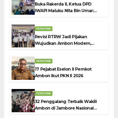
Buka Rakerda II, Ketua DPD
IWAPI Maluku Nita Bin Umar:
Perempuan Pengusaha Pilar
Penggerak UMKM
PERISTIWA
Revisi RTRW Jadi Pijakan
Wujudkan Ambon Modern,
Nyaman dan Berkelanjutan, Kata
Wali Kota Bodewin
PERISTIWA
17 Pejabat Eselon II Pemkot
Ambon Ikut PKN II 2026
PERISTIWA
32 Penggalang Terbaik Wakili
Ambon di Jambore Nasional
Pramuka ke-12, Wali Kota