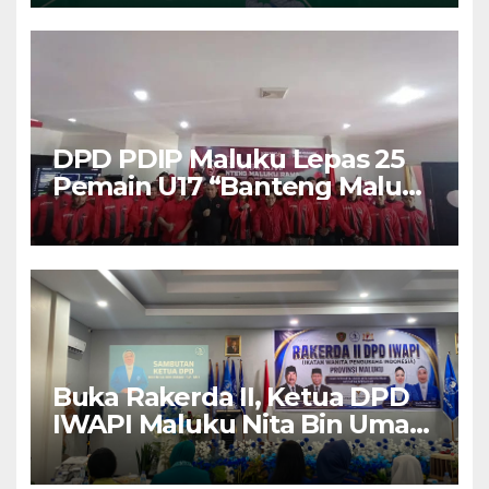
DPD PDIP Maluku Lepas 25
Pemain U17 “Banteng Maluku
Raya” ke Sokerano Cup di
Jawa Timur
Buka Rakerda II, Ketua DPD
IWAPI Maluku Nita Bin Umar:
Perempuan Pengusaha Pilar
Penggerak UMKM