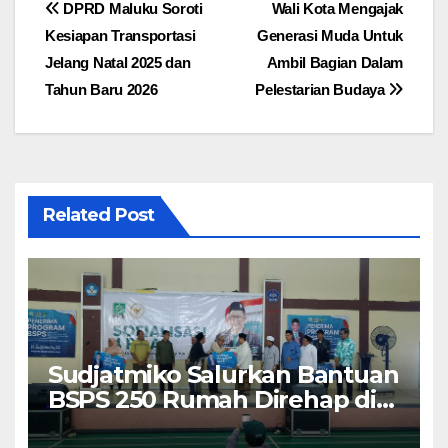
Navigasi
DPRD Maluku Soroti
Wali Kota Mengajak
Kesiapan Transportasi
Generasi Muda Untuk
pos
Jelang Natal 2025 dan
Ambil Bagian Dalam
Tahun Baru 2026
Pelestarian Budaya
Related Post
Sudjatmiko Salurkan Bantuan
BSPS 250 Rumah Direhap di
Depok