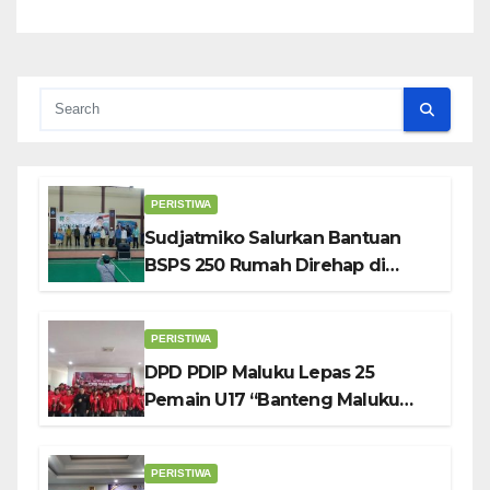
PERISTIWA
Sudjatmiko Salurkan Bantuan
BSPS 250 Rumah Direhap di
Depok
PERISTIWA
DPD PDIP Maluku Lepas 25
Pemain U17 “Banteng Maluku
Raya” ke Sokerano Cup di Jawa
Timur
PERISTIWA