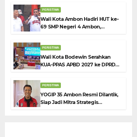
Penuh Sambut HUT ke-81 RI
PERISTIWA
Wali Kota Ambon Hadiri HUT ke-
69 SMP Negeri 4 Ambon,
Tekankan Pentingnya
Pendidikan Karakter
PERISTIWA
Wali Kota Bodewin Serahkan
KUA-PPAS APBD 2027 ke DPRD
Ambon: Fokus Tekan Belanja,
Genjot PAD
PERISTIWA
YOGIP 35 Ambon Resmi Dilantik,
Siap Jadi Mitra Strategis
Pemerintah Lewat Otomotif,
Sosial dan Budaya