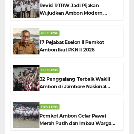
Revisi RTRW Jadi Pijakan
Wujudkan Ambon Modern,
Nyaman dan Berkelanjutan, Kata
Wali Kota Bodewin
PERISTIWA
17 Pejabat Eselon II Pemkot
Ambon Ikut PKN II 2026
PERISTIWA
32 Penggalang Terbaik Wakili
Ambon di Jambore Nasional
Pramuka ke-12, Wali Kota
Bodewin Lepas Kontingen
PERISTIWA
Pemkot Ambon Gelar Pawai
Merah Putih dan Imbau Warga
Kibarkan Bendera Sebulan