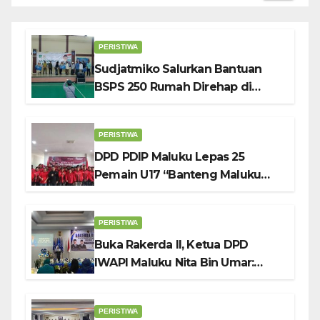
PERISTIWA
Sudjatmiko Salurkan Bantuan
BSPS 250 Rumah Direhap di
Depok
PERISTIWA
DPD PDIP Maluku Lepas 25
Pemain U17 “Banteng Maluku
Raya” ke Sokerano Cup di Jawa
Timur
PERISTIWA
Buka Rakerda II, Ketua DPD
IWAPI Maluku Nita Bin Umar:
Perempuan Pengusaha Pilar
Penggerak UMKM
PERISTIWA