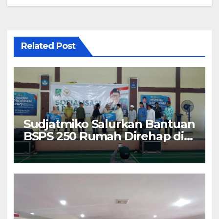
Related Post
Sudjatmiko Salurkan Bantuan
BSPS 250 Rumah Direhap di
Depok