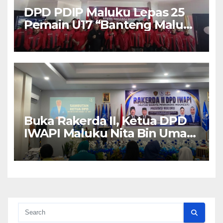
DPD PDIP Maluku Lepas 25
Pemain U17 “Banteng Maluku
Raya” ke Sokerano Cup di
Jawa Timur
Buka Rakerda II, Ketua DPD
IWAPI Maluku Nita Bin Umar:
Perempuan Pengusaha Pilar
Penggerak UMKM