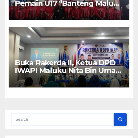
Pemain U17 “Banteng Maluku
Raya” ke Sokerano Cup di
Jawa Timur
Buka Rakerda II, Ketua DPD
IWAPI Maluku Nita Bin Umar:
Perempuan Pengusaha Pilar
Penggerak UMKM