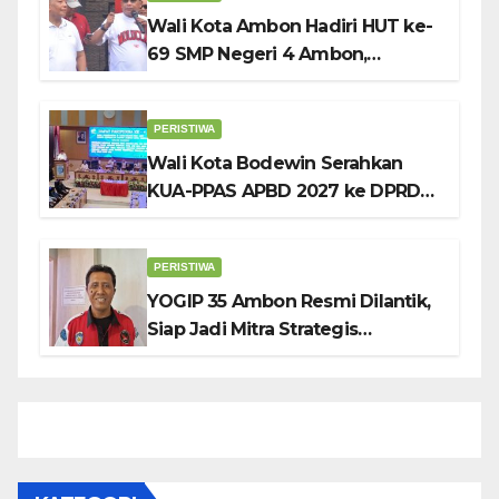
Wali Kota Ambon Hadiri HUT ke-
69 SMP Negeri 4 Ambon,
Tekankan Pentingnya
Pendidikan Karakter
PERISTIWA
Wali Kota Bodewin Serahkan
KUA-PPAS APBD 2027 ke DPRD
Ambon: Fokus Tekan Belanja,
Genjot PAD
PERISTIWA
YOGIP 35 Ambon Resmi Dilantik,
Siap Jadi Mitra Strategis
Pemerintah Lewat Otomotif,
Sosial dan Budaya