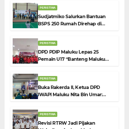
PERISTIWA
Sudjatmiko Salurkan Bantuan
BSPS 250 Rumah Direhap di
Depok
PERISTIWA
DPD PDIP Maluku Lepas 25
Pemain U17 “Banteng Maluku
Raya” ke Sokerano Cup di Jawa
Timur
PERISTIWA
Buka Rakerda II, Ketua DPD
IWAPI Maluku Nita Bin Umar:
Perempuan Pengusaha Pilar
Penggerak UMKM
PERISTIWA
Revisi RTRW Jadi Pijakan