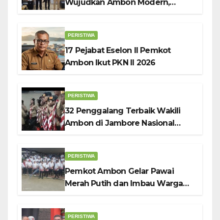
Wujudkan Ambon Modern,
Nyaman dan Berkelanjutan, Kata
Wali Kota Bodewin
PERISTIWA
17 Pejabat Eselon II Pemkot
Ambon Ikut PKN II 2026
PERISTIWA
32 Penggalang Terbaik Wakili
Ambon di Jambore Nasional
Pramuka ke-12, Wali Kota
Bodewin Lepas Kontingen
PERISTIWA
Pemkot Ambon Gelar Pawai
Merah Putih dan Imbau Warga
Kibarkan Bendera Sebulan
Penuh Sambut HUT ke-81 RI
PERISTIWA