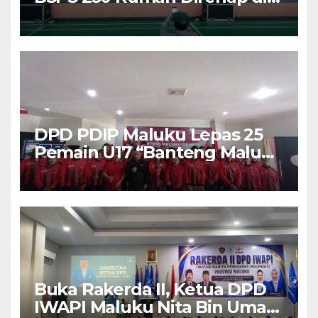
Depok
DPD PDIP Maluku Lepas 25
Pemain U17 “Banteng Maluku
Raya” ke Sokerano Cup di
Jawa Timur
Buka Rakerda II, Ketua DPD
IWAPI Maluku Nita Bin Umar: