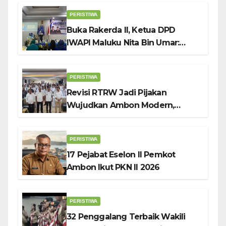
Timur
PERISTIWA
Buka Rakerda II, Ketua DPD
IWAPI Maluku Nita Bin Umar:
Perempuan Pengusaha Pilar
Penggerak UMKM
PERISTIWA
Revisi RTRW Jadi Pijakan
Wujudkan Ambon Modern,
Nyaman dan Berkelanjutan, Kata
Wali Kota Bodewin
PERISTIWA
17 Pejabat Eselon II Pemkot
Ambon Ikut PKN II 2026
PERISTIWA
32 Penggalang Terbaik Wakili