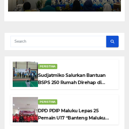
Perempuan Pengusaha Pilar
Penggerak UMKM
PERISTIWA
Sudjatmiko Salurkan Bantuan
BSPS 250 Rumah Direhap di
Depok
PERISTIWA
DPD PDIP Maluku Lepas 25
Pemain U17 “Banteng Maluku
Raya” ke Sokerano Cup di Jawa