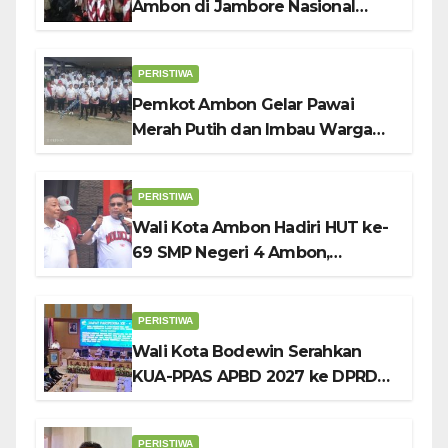
Ambon di Jambore Nasional
Pramuka ke-12, Wali Kota
Bodewin Lepas Kontingen
PERISTIWA
Pemkot Ambon Gelar Pawai
Merah Putih dan Imbau Warga
Kibarkan Bendera Sebulan
Penuh Sambut HUT ke-81 RI
PERISTIWA
Wali Kota Ambon Hadiri HUT ke-
69 SMP Negeri 4 Ambon,
Tekankan Pentingnya
Pendidikan Karakter
PERISTIWA
Wali Kota Bodewin Serahkan
KUA-PPAS APBD 2027 ke DPRD
Ambon: Fokus Tekan Belanja,
Genjot PAD
PERISTIWA