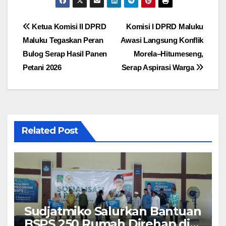
Navigasi
Ketua Komisi II DPRD
Komisi I DPRD Maluku
Maluku Tegaskan Peran
Awasi Langsung Konflik
pos
Bulog Serap Hasil Panen
Morela–Hitumeseng,
Petani 2026
Serap Aspirasi Warga
Related Post
Sudjatmiko Salurkan Bantuan
BSPS 250 Rumah Direhap di