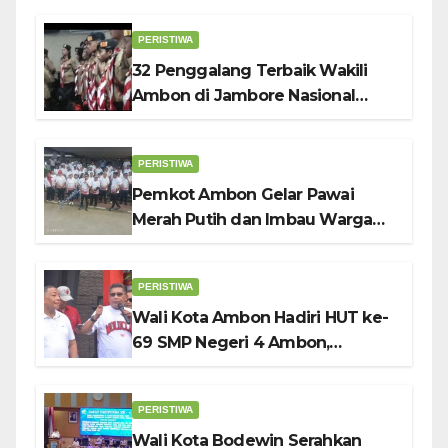
PERISTIWA
32 Penggalang Terbaik Wakili
Ambon di Jambore Nasional
Pramuka ke-12, Wali Kota
Bodewin Lepas Kontingen
PERISTIWA
Pemkot Ambon Gelar Pawai
Merah Putih dan Imbau Warga
Kibarkan Bendera Sebulan
Penuh Sambut HUT ke-81 RI
PERISTIWA
Wali Kota Ambon Hadiri HUT ke-
69 SMP Negeri 4 Ambon,
Tekankan Pentingnya
Pendidikan Karakter
PERISTIWA
Wali Kota Bodewin Serahkan