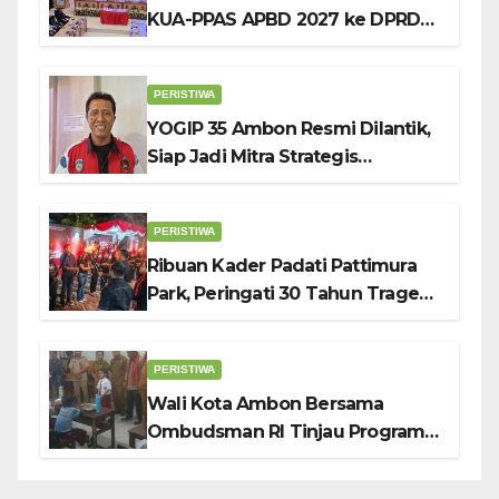
KUA-PPAS APBD 2027 ke DPRD
Ambon: Fokus Tekan Belanja,
Genjot PAD
PERISTIWA
YOGIP 35 Ambon Resmi Dilantik,
Siap Jadi Mitra Strategis
Pemerintah Lewat Otomotif,
Sosial dan Budaya
PERISTIWA
Ribuan Kader Padati Pattimura
Park, Peringati 30 Tahun Tragedi
KUDATULI
PERISTIWA
Wali Kota Ambon Bersama
Ombudsman RI Tinjau Program
Makanan Bergizi Gratis di SMP 6
dan SDN 2