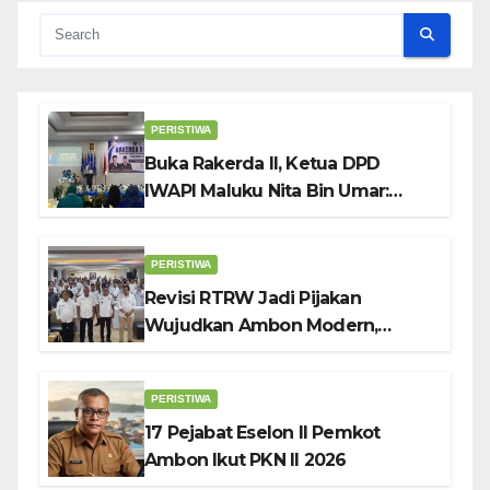
PERISTIWA
Buka Rakerda II, Ketua DPD
IWAPI Maluku Nita Bin Umar:
Perempuan Pengusaha Pilar
Penggerak UMKM
PERISTIWA
Revisi RTRW Jadi Pijakan
Wujudkan Ambon Modern,
Nyaman dan Berkelanjutan, Kata
Wali Kota Bodewin
PERISTIWA
17 Pejabat Eselon II Pemkot
Ambon Ikut PKN II 2026