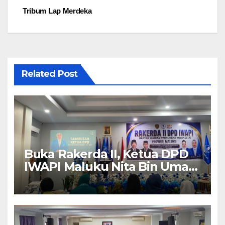
Tribum Lap Merdeka
Related Post
Buka Rakerda II, Ketua DPD
IWAPI Maluku Nita Bin Umar:
Perempuan Pengusaha Pilar
Penggerak UMKM