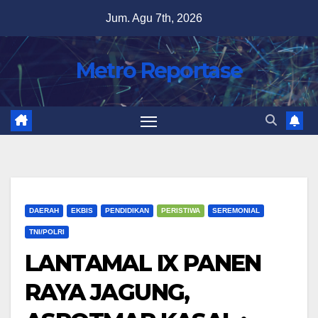
Skip
Jum. Agu 7th, 2026
to
content
Metro Reportase
DAERAH
EKBIS
PENDIDIKAN
PERISTIWA
SEREMONIAL
TNI/POLRI
LANTAMAL IX PANEN
RAYA JAGUNG,