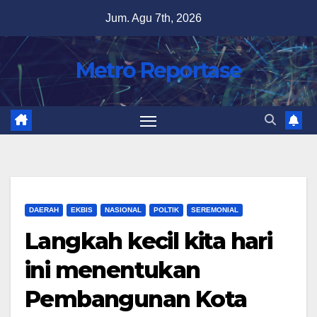
Skip
Jum. Agu 7th, 2026
to
content
Metro Reportase
DAERAH
EKBIS
NASIONAL
POLTIK
SEREMONIAL
Langkah kecil kita hari
ini menentukan
Pembangunan Kota