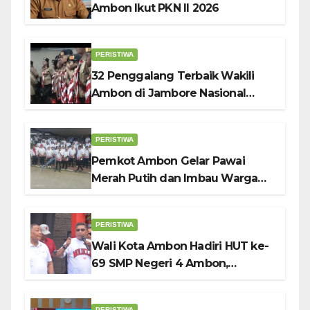
Ambon Ikut PKN II 2026
PERISTIWA
32 Penggalang Terbaik Wakili
Ambon di Jambore Nasional
Pramuka ke-12, Wali Kota
Bodewin Lepas Kontingen
PERISTIWA
Pemkot Ambon Gelar Pawai
Merah Putih dan Imbau Warga
Kibarkan Bendera Sebulan
Penuh Sambut HUT ke-81 RI
PERISTIWA
Wali Kota Ambon Hadiri HUT ke-
69 SMP Negeri 4 Ambon,
Tekankan Pentingnya
Pendidikan Karakter
PERISTIWA