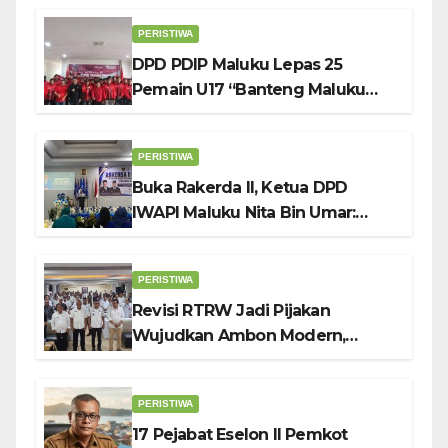
PERISTIWA
DPD PDIP Maluku Lepas 25
Pemain U17 “Banteng Maluku
Raya” ke Sokerano Cup di Jawa
Timur
PERISTIWA
Buka Rakerda II, Ketua DPD
IWAPI Maluku Nita Bin Umar:
Perempuan Pengusaha Pilar
Penggerak UMKM
PERISTIWA
Revisi RTRW Jadi Pijakan
Wujudkan Ambon Modern,
Nyaman dan Berkelanjutan, Kata
Wali Kota Bodewin
PERISTIWA
17 Pejabat Eselon II Pemkot