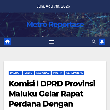
Skip
Jum. Agu 7th, 2026
to
content
Metro Reportase
DAERAH
EKBIS
NASIONAL
POLTIK
SEREMONIAL
Komisi l DPRD Provinsi
Maluku Gelar Rapat
Perdana Dengan