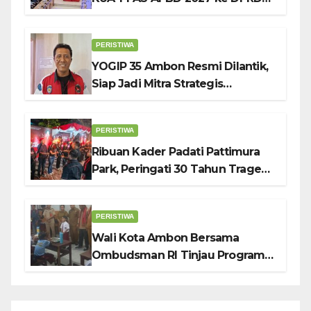
Ambon: Fokus Tekan Belanja,
Genjot PAD
PERISTIWA
YOGIP 35 Ambon Resmi Dilantik,
Siap Jadi Mitra Strategis
Pemerintah Lewat Otomotif,
Sosial dan Budaya
PERISTIWA
Ribuan Kader Padati Pattimura
Park, Peringati 30 Tahun Tragedi
KUDATULI
PERISTIWA
Wali Kota Ambon Bersama
Ombudsman RI Tinjau Program
Makanan Bergizi Gratis di SMP 6
dan SDN 2