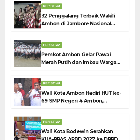
PERISTIWA
32 Penggalang Terbaik Wakili
Ambon di Jambore Nasional
Pramuka ke-12, Wali Kota
Bodewin Lepas Kontingen
PERISTIWA
Pemkot Ambon Gelar Pawai
Merah Putih dan Imbau Warga
Kibarkan Bendera Sebulan
Penuh Sambut HUT ke-81 RI
PERISTIWA
Wali Kota Ambon Hadiri HUT ke-
69 SMP Negeri 4 Ambon,
Tekankan Pentingnya
Pendidikan Karakter
PERISTIWA
Wali Kota Bodewin Serahkan
KUA-PPAS APBD 2027 ke DPRD