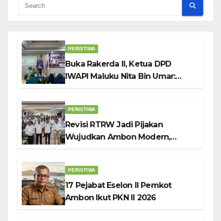
PERISTIWA
Buka Rakerda II, Ketua DPD
IWAPI Maluku Nita Bin Umar:
Perempuan Pengusaha Pilar
Penggerak UMKM
PERISTIWA
Revisi RTRW Jadi Pijakan
Wujudkan Ambon Modern,
Nyaman dan Berkelanjutan, Kata
Wali Kota Bodewin
PERISTIWA
17 Pejabat Eselon II Pemkot
Ambon Ikut PKN II 2026