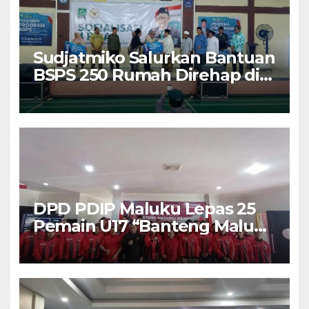
Sudjatmiko Salurkan Bantuan
BSPS 250 Rumah Direhap di
Depok
DPD PDIP Maluku Lepas 25
Pemain U17 “Banteng Maluku
Raya” ke Sokerano Cup di
Jawa Timur