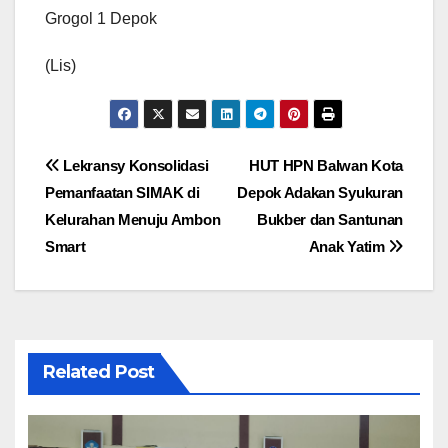
Grogol 1 Depok
(Lis)
Navigasi
Lekransy Konsolidasi
HUT HPN Balwan Kota
Pemanfaatan SIMAK di
Depok Adakan Syukuran
pos
Kelurahan Menuju Ambon
Bukber dan Santunan
Smart
Anak Yatim
Related Post