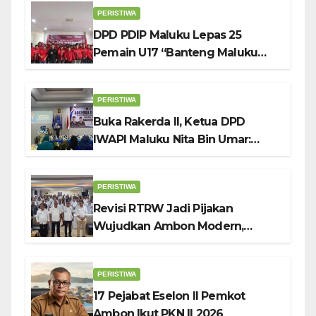
PERISTIWA
DPD PDIP Maluku Lepas 25
Pemain U17 “Banteng Maluku
Raya” ke Sokerano Cup di Jawa
Timur
PERISTIWA
Buka Rakerda II, Ketua DPD
IWAPI Maluku Nita Bin Umar:
Perempuan Pengusaha Pilar
Penggerak UMKM
PERISTIWA
Revisi RTRW Jadi Pijakan
Wujudkan Ambon Modern,
Nyaman dan Berkelanjutan, Kata
Wali Kota Bodewin
PERISTIWA
17 Pejabat Eselon II Pemkot
Ambon Ikut PKN II 2026