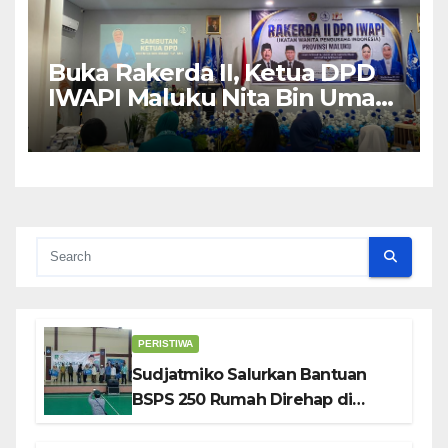
Buka Rakerda II, Ketua DPD
IWAPI Maluku Nita Bin Umar:
Perempuan Pengusaha Pilar
Penggerak UMKM
PERISTIWA
Sudjatmiko Salurkan Bantuan
BSPS 250 Rumah Direhap di
Depok