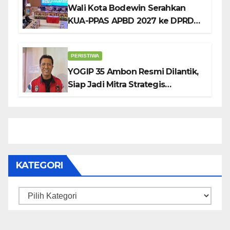
Wali Kota Bodewin Serahkan
KUA-PPAS APBD 2027 ke DPRD
Ambon: Fokus Tekan Belanja,
Genjot PAD
PERISTIWA
YOGIP 35 Ambon Resmi Dilantik,
Siap Jadi Mitra Strategis
Pemerintah Lewat Otomotif,
Sosial dan Budaya
KATEGORI
Kategori