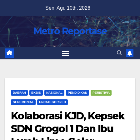
Skip
Sen. Agu 10th, 2026
to
content
Metro Reportase
DAERAH
EKBIS
NASIONAL
PENDIDIKAN
PERISTIWA
SEREMONIAL
UNCATEGORIZED
Kolaborasi KJD, Kepsek
SDN Grogol 1 Dan Ibu