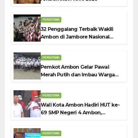
PERISTIWA
32 Penggalang Terbaik Wakili
Ambon di Jambore Nasional
Pramuka ke-12, Wali Kota
Bodewin Lepas Kontingen
PERISTIWA
Pemkot Ambon Gelar Pawai
Merah Putih dan Imbau Warga
Kibarkan Bendera Sebulan
Penuh Sambut HUT ke-81 RI
PERISTIWA
Wali Kota Ambon Hadiri HUT ke-
69 SMP Negeri 4 Ambon,
Tekankan Pentingnya
Pendidikan Karakter
PERISTIWA