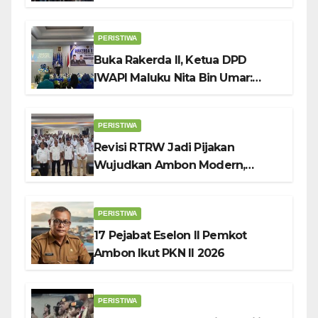
Raya” ke Sokerano Cup di Jawa
Timur
PERISTIWA
Buka Rakerda II, Ketua DPD
IWAPI Maluku Nita Bin Umar:
Perempuan Pengusaha Pilar
Penggerak UMKM
PERISTIWA
Revisi RTRW Jadi Pijakan
Wujudkan Ambon Modern,
Nyaman dan Berkelanjutan, Kata
Wali Kota Bodewin
PERISTIWA
17 Pejabat Eselon II Pemkot
Ambon Ikut PKN II 2026
PERISTIWA