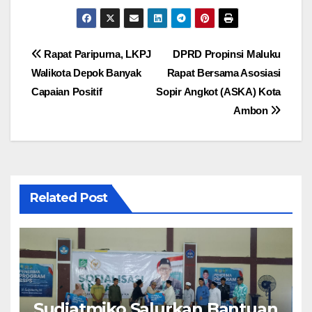
Navigasi
Rapat Paripurna, LKPJ
DPRD Propinsi Maluku
Walikota Depok Banyak
Rapat Bersama Asosiasi
pos
Capaian Positif
Sopir Angkot (ASKA) Kota
Ambon
Related Post
Sudjatmiko Salurkan Bantuan