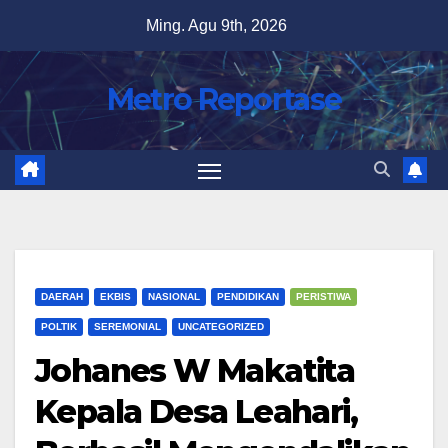
Skip
Ming. Agu 9th, 2026
to
content
Metro Reportase
DAERAH
EKBIS
NASIONAL
PENDIDIKAN
PERISTIWA
POLTIK
SEREMONIAL
UNCATEGORIZED
Johanes W Makatita
Kepala Desa Leahari,