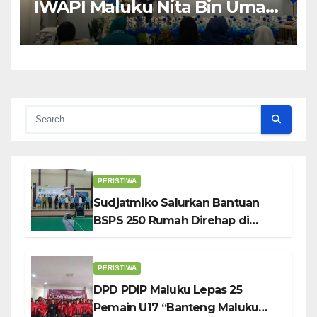
IWAPI Maluku Nita Bin Umar:
Perempuan Pengusaha Pilar
Penggerak UMKM
PERISTIWA
Sudjatmiko Salurkan Bantuan
BSPS 250 Rumah Direhap di
Depok
PERISTIWA
DPD PDIP Maluku Lepas 25
Pemain U17 “Banteng Maluku