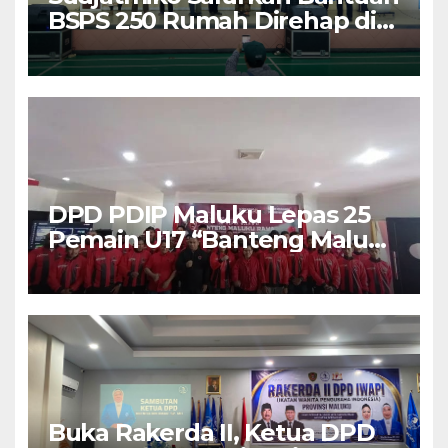
BSPS 250 Rumah Direhap di
Depok
DPD PDIP Maluku Lepas 25
Pemain U17 “Banteng Maluku
Raya” ke Sokerano Cup di
Jawa Timur
Buka Rakerda II, Ketua DPD