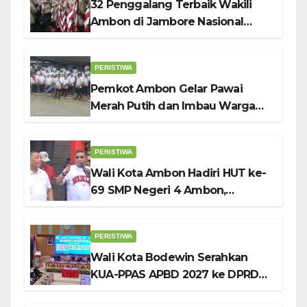
32 Penggalang Terbaik Wakili
Ambon di Jambore Nasional
Pramuka ke-12, Wali Kota
Bodewin Lepas Kontingen
PERISTIWA
Pemkot Ambon Gelar Pawai
Merah Putih dan Imbau Warga
Kibarkan Bendera Sebulan
Penuh Sambut HUT ke-81 RI
PERISTIWA
Wali Kota Ambon Hadiri HUT ke-
69 SMP Negeri 4 Ambon,
Tekankan Pentingnya
Pendidikan Karakter
PERISTIWA
Wali Kota Bodewin Serahkan
KUA-PPAS APBD 2027 ke DPRD
Ambon: Fokus Tekan Belanja,