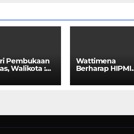
iri Pembukaan
Wattimena
s, Walikota :
Berharap HIPMI
SI Ajang
Dapat Menjalin
borasi Antar
Kerja Sama Den
a
Pemerintah Unt
Meningkatkan
Pembangunan
Ekonomi Di Kota
Ambon