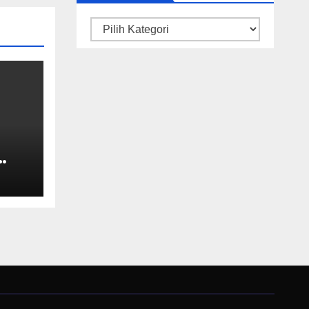
Kategori
gan
uk