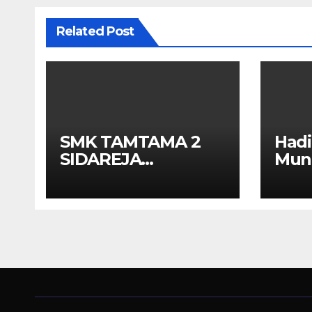
Related Post
SMK TAMTAMA 2
Had
SIDAREJA
Muna
BERHENTIKAN
APEK
SISWA SETELAH UN
Kola
SELESAIDPK LAKRI
Kot
CILACAP TURUN
TANGAN