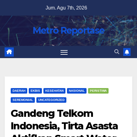
Skip
Jum. Agu 7th, 2026
to
content
Metro Reportase
DAERAH
EKBIS
KESEHATAN
NASIONAL
PERISTIWA
SEREMONIAL
UNCATEGORIZED
Gandeng Telkom
Indonesia, Tirta Asasta