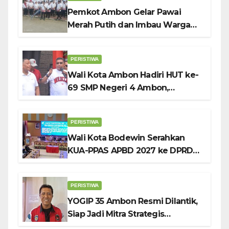
Pemkot Ambon Gelar Pawai
Merah Putih dan Imbau Warga
Kibarkan Bendera Sebulan
Penuh Sambut HUT ke-81 RI
PERISTIWA
Wali Kota Ambon Hadiri HUT ke-
69 SMP Negeri 4 Ambon,
Tekankan Pentingnya
Pendidikan Karakter
PERISTIWA
Wali Kota Bodewin Serahkan
KUA-PPAS APBD 2027 ke DPRD
Ambon: Fokus Tekan Belanja,
Genjot PAD
PERISTIWA
YOGIP 35 Ambon Resmi Dilantik,
Siap Jadi Mitra Strategis
Pemerintah Lewat Otomotif,