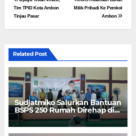
Navigasi
Tim TPID Kota Ambon
Milik Pribadi Ke Pemkot
pos
Tinjau Pasar
Ambon
Related Post
Sudjatmiko Salurkan Bantuan
BSPS 250 Rumah Direhap di
Depok