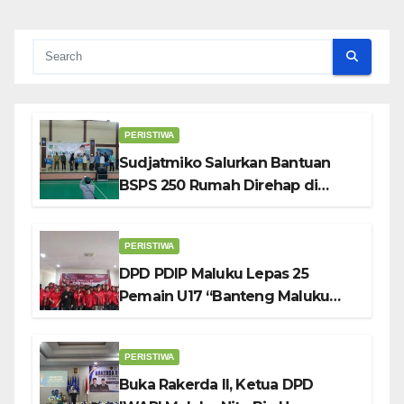
PERISTIWA
Sudjatmiko Salurkan Bantuan
BSPS 250 Rumah Direhap di
Depok
PERISTIWA
DPD PDIP Maluku Lepas 25
Pemain U17 “Banteng Maluku
Raya” ke Sokerano Cup di Jawa
Timur
PERISTIWA
Buka Rakerda II, Ketua DPD