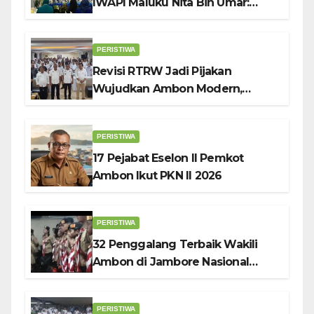
IWAPI Maluku Nita Bin Umar:
Perempuan Pengusaha Pilar
Penggerak UMKM
PERISTIWA
Revisi RTRW Jadi Pijakan
Wujudkan Ambon Modern,
Nyaman dan Berkelanjutan, Kata
Wali Kota Bodewin
PERISTIWA
17 Pejabat Eselon II Pemkot
Ambon Ikut PKN II 2026
PERISTIWA
32 Penggalang Terbaik Wakili
Ambon di Jambore Nasional
Pramuka ke-12, Wali Kota
Bodewin Lepas Kontingen
PERISTIWA