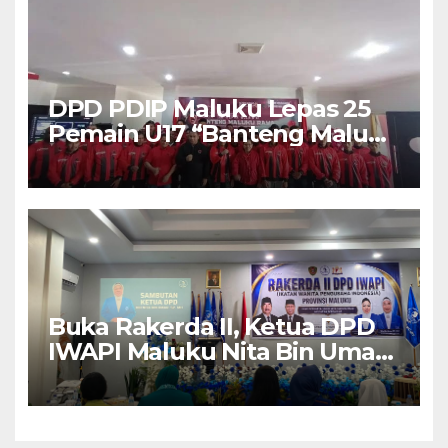
DPD PDIP Maluku Lepas 25
Pemain U17 “Banteng Maluku
Raya” ke Sokerano Cup di
Jawa Timur
Buka Rakerda II, Ketua DPD
IWAPI Maluku Nita Bin Umar:
Perempuan Pengusaha Pilar
Penggerak UMKM