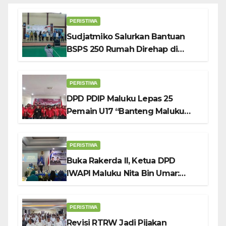
PERISTIWA
Sudjatmiko Salurkan Bantuan
BSPS 250 Rumah Direhap di
Depok
PERISTIWA
DPD PDIP Maluku Lepas 25
Pemain U17 “Banteng Maluku
Raya” ke Sokerano Cup di Jawa
Timur
PERISTIWA
Buka Rakerda II, Ketua DPD
IWAPI Maluku Nita Bin Umar:
Perempuan Pengusaha Pilar
Penggerak UMKM
PERISTIWA
Revisi RTRW Jadi Pijakan