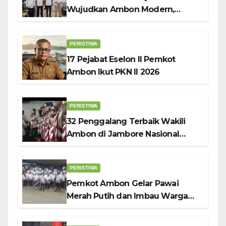
Wujudkan Ambon Modern,
Nyaman dan Berkelanjutan, Kata
Wali Kota Bodewin
PERISTIWA
17 Pejabat Eselon II Pemkot
Ambon Ikut PKN II 2026
PERISTIWA
32 Penggalang Terbaik Wakili
Ambon di Jambore Nasional
Pramuka ke-12, Wali Kota
Bodewin Lepas Kontingen
PERISTIWA
Pemkot Ambon Gelar Pawai
Merah Putih dan Imbau Warga
Kibarkan Bendera Sebulan
Penuh Sambut HUT ke-81 RI