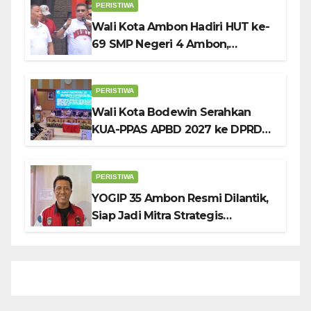
PERISTIWA
Wali Kota Ambon Hadiri HUT ke-
69 SMP Negeri 4 Ambon,
Tekankan Pentingnya
Pendidikan Karakter
PERISTIWA
Wali Kota Bodewin Serahkan
KUA-PPAS APBD 2027 ke DPRD
Ambon: Fokus Tekan Belanja,
Genjot PAD
PERISTIWA
YOGIP 35 Ambon Resmi Dilantik,
Siap Jadi Mitra Strategis
Pemerintah Lewat Otomotif,
Sosial dan Budaya