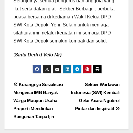
Selanjutnya semua pengurus dan anggota yang
ikut serta dalam giat _Sekber Berbagi_, berbuka
puasa bersama di kediaman Wakil Ketua DPD
SWI Kota Depok, Yeni. Selain untuk menjaga
silahturahmi melalui kegiatan ini semoga DPD
SWI Kota Depok semakin kompak dan solid.
(
Sinta Dedi d’Velo Mr)
Navigasi
Kurangnya Sosialisasi
Sekber Wartawan
Mengenai IMB Banyak
Indonesia (SWI) Kembali
pos
Warga Maupun Usaha
Gelar Acara Ngobrol
Properti Mendirikan
Pintar dan Inspiratif
Bangunan Tanpa Ijin