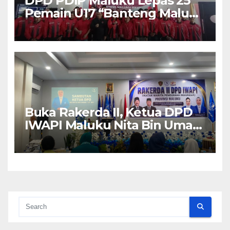
DPD PDIP Maluku Lepas 25
Pemain U17 “Banteng Maluku
Raya” ke Sokerano Cup di
Jawa Timur
Buka Rakerda II, Ketua DPD
IWAPI Maluku Nita Bin Umar:
Perempuan Pengusaha Pilar
Penggerak UMKM