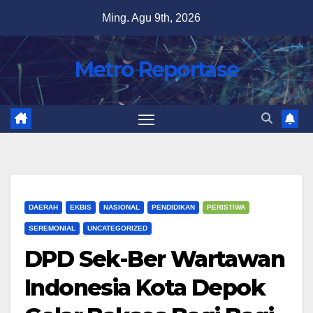
Skip
Ming. Agu 9th, 2026
to
content
Metro Reportase
DAERAH
EKBIS
NASIONAL
PENDIDIKAN
PERISTIWA
SEREMONIAL
UNCATEGORIZED
DPD Sek-Ber Wartawan
Indonesia Kota Depok