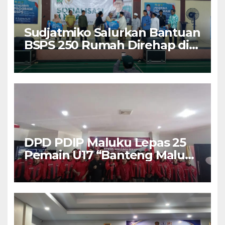
Sudjatmiko Salurkan Bantuan
BSPS 250 Rumah Direhap di
Depok
DPD PDIP Maluku Lepas 25
Pemain U17 “Banteng Maluku
Raya” ke Sokerano Cup di
Jawa Timur