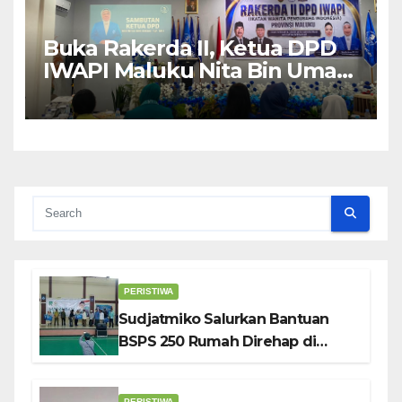
Buka Rakerda II, Ketua DPD
IWAPI Maluku Nita Bin Umar:
Perempuan Pengusaha Pilar
Penggerak UMKM
PERISTIWA
Sudjatmiko Salurkan Bantuan
BSPS 250 Rumah Direhap di
Depok
PERISTIWA