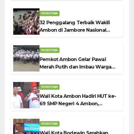
PERISTIWA
32 Penggalang Terbaik Wakili
Ambon di Jambore Nasional
Pramuka ke-12, Wali Kota
Bodewin Lepas Kontingen
PERISTIWA
Pemkot Ambon Gelar Pawai
Merah Putih dan Imbau Warga
Kibarkan Bendera Sebulan
Penuh Sambut HUT ke-81 RI
PERISTIWA
Wali Kota Ambon Hadiri HUT ke-
69 SMP Negeri 4 Ambon,
Tekankan Pentingnya
Pendidikan Karakter
PERISTIWA
Wali Kota Bodewin Serahkan