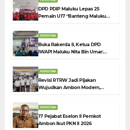
DPD PDIP Maluku Lepas 25
Pemain U17 “Banteng Maluku
Raya” ke Sokerano Cup di Jawa
Timur
PERISTIWA
Buka Rakerda II, Ketua DPD
IWAPI Maluku Nita Bin Umar:
Perempuan Pengusaha Pilar
Penggerak UMKM
PERISTIWA
Revisi RTRW Jadi Pijakan
Wujudkan Ambon Modern,
Nyaman dan Berkelanjutan, Kata
Wali Kota Bodewin
PERISTIWA
17 Pejabat Eselon II Pemkot
Ambon Ikut PKN II 2026