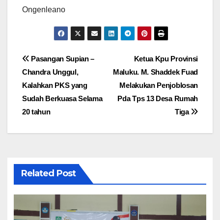
Ongenleano
Navigasi
Pasangan Supian –
Ketua Kpu Provinsi
Chandra Unggul,
Maluku. M. Shaddek Fuad
pos
Kalahkan PKS yang
Melakukan Penjoblosan
Sudah Berkuasa Selama
Pda Tps 13 Desa Rumah
20 tahun
Tiga
Related Post