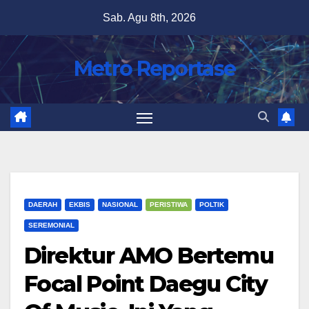
Skip
Sab. Agu 8th, 2026
to
content
Metro Reportase
DAERAH
EKBIS
NASIONAL
PERISTIWA
POLTIK
SEREMONIAL
Direktur AMO Bertemu
Focal Point Daegu City