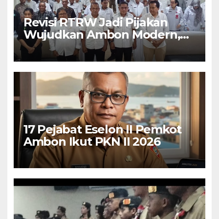
Revisi RTRW Jadi Pijakan
Wujudkan Ambon Modern,
Nyaman dan Berkelanjutan,
Kata Wali Kota Bodewin
17 Pejabat Eselon II Pemkot
Ambon Ikut PKN II 2026