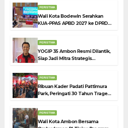
Pendidikan Karakter
PERISTIWA
Wali Kota Bodewin Serahkan
KUA-PPAS APBD 2027 ke DPRD
Ambon: Fokus Tekan Belanja,
Genjot PAD
PERISTIWA
YOGIP 35 Ambon Resmi Dilantik,
Siap Jadi Mitra Strategis
Pemerintah Lewat Otomotif,
Sosial dan Budaya
PERISTIWA
Ribuan Kader Padati Pattimura
Park, Peringati 30 Tahun Tragedi
KUDATULI
PERISTIWA
Wali Kota Ambon Bersama