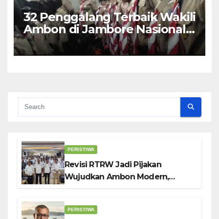
32 Penggalang Terbaik Wakili
Ambon di Jambore Nasional
Pramuka ke-12, Wali Kota
Bodewin Lepas Kontingen
PERISTIWA
Revisi RTRW Jadi Pijakan
Wujudkan Ambon Modern,
Nyaman dan Berkelanjutan, Kata
Wali Kota Bodewin
PERISTIWA