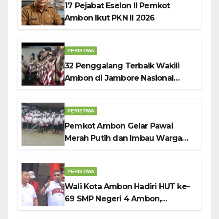
17 Pejabat Eselon II Pemkot
Ambon Ikut PKN II 2026
PERISTIWA
32 Penggalang Terbaik Wakili
Ambon di Jambore Nasional
Pramuka ke-12, Wali Kota
Bodewin Lepas Kontingen
PERISTIWA
Pemkot Ambon Gelar Pawai
Merah Putih dan Imbau Warga
Kibarkan Bendera Sebulan
Penuh Sambut HUT ke-81 RI
PERISTIWA
Wali Kota Ambon Hadiri HUT ke-
69 SMP Negeri 4 Ambon,
Tekankan Pentingnya