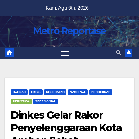
Skip
Kam. Agu 6th, 2026
to
content
Metro Reportase
DAERAH
EKBIS
KESEHATAN
NASIONAL
PENDIDIKAN
PERISTIWA
SEREMONIAL
Dinkes Gelar Rakor
Penyelenggaraan Kota