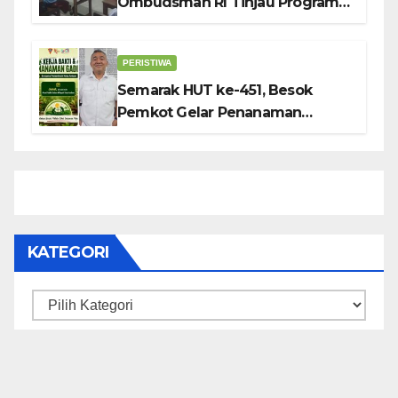
Ombudsman RI Tinjau Program
Makanan Bergizi Gratis di SMP 6
dan SDN 2
PERISTIWA
Semarak HUT ke-451, Besok
Pemkot Gelar Penanaman
Gadihu
KATEGORI
Kategori