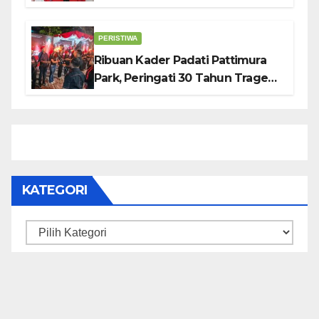
Pemerintah Lewat Otomotif,
Sosial dan Budaya
PERISTIWA
Ribuan Kader Padati Pattimura
Park, Peringati 30 Tahun Tragedi
KUDATULI
KATEGORI
Kategori