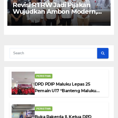
Revisi RTRW Jadi Pijakan
Wujudkan Ambon Modern,
Nyaman dan Berkelanjutan,
Kata Wali Kota Bodewin
PERISTIWA
DPD PDIP Maluku Lepas 25
Pemain U17 “Banteng Maluku
Raya” ke Sokerano Cup di Jawa
Timur
PERISTIWA
Buka Rakerda II, Ketua DPD