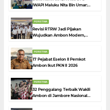
IWAPI Maluku Nita Bin Umar:
Perempuan Pengusaha Pilar
Penggerak UMKM
PERISTIWA
Revisi RTRW Jadi Pijakan
Wujudkan Ambon Modern,
Nyaman dan Berkelanjutan, Kata
Wali Kota Bodewin
PERISTIWA
17 Pejabat Eselon II Pemkot
Ambon Ikut PKN II 2026
PERISTIWA
32 Penggalang Terbaik Wakili
Ambon di Jambore Nasional
Pramuka ke-12, Wali Kota
Bodewin Lepas Kontingen