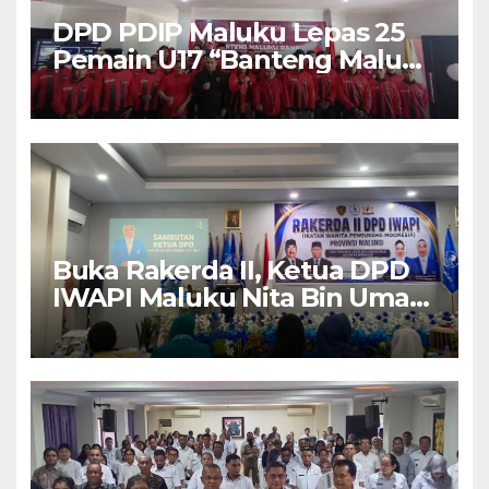
DPD PDIP Maluku Lepas 25
Pemain U17 “Banteng Maluku
Raya” ke Sokerano Cup di
Jawa Timur
Buka Rakerda II, Ketua DPD
IWAPI Maluku Nita Bin Umar:
Perempuan Pengusaha Pilar
Penggerak UMKM