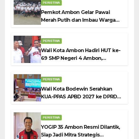
PERISTIWA
Pemkot Ambon Gelar Pawai
Merah Putih dan Imbau Warga
Kibarkan Bendera Sebulan
Penuh Sambut HUT ke-81 RI
PERISTIWA
Wali Kota Ambon Hadiri HUT ke-
69 SMP Negeri 4 Ambon,
Tekankan Pentingnya
Pendidikan Karakter
PERISTIWA
Wali Kota Bodewin Serahkan
KUA-PPAS APBD 2027 ke DPRD
Ambon: Fokus Tekan Belanja,
Genjot PAD
PERISTIWA
YOGIP 35 Ambon Resmi Dilantik,
Siap Jadi Mitra Strategis