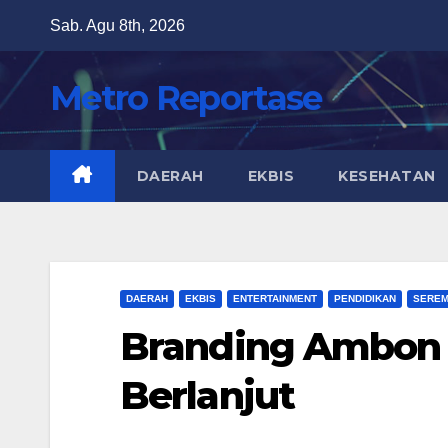
Skip
Sab. Agu 8th, 2026
to
content
Metro Reportase
DAERAH
EKBIS
KESEHATAN
DAERAH
EKBIS
ENTERTAINMENT
PENDIDIKAN
SEREM
Branding Ambon C
Berlanjut