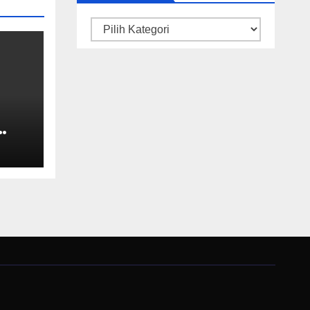
Kategori
gan
uk