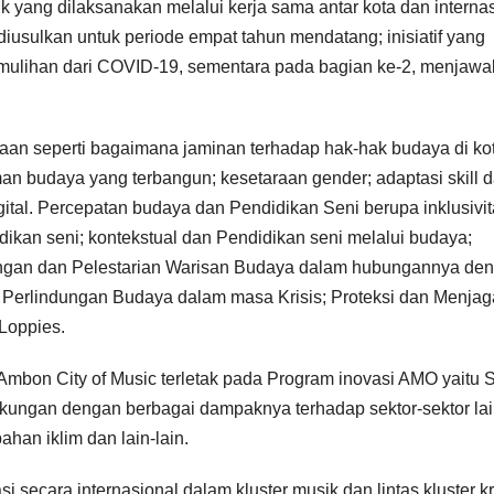
ik yang dilaksanakan melalui kerja sama antar kota dan interna
usulkan untuk periode empat tahun mendatang; inisiatif yang
emulihan dari COVID-19, sementara pada bagian ke-2, menjawa
aan seperti bagaimana jaminan terhadap hak-hak budaya di ko
an budaya yang terbangun; kesetaraan gender; adaptasi skill 
igital. Percepatan budaya dan Pendidikan Seni berupa inklusivi
ikan seni; kontekstual dan Pendidikan seni melalui budaya;
ndungan dan Pelestarian Warisan Budaya dalam hubungannya de
m; Perlindungan Budaya dalam masa Krisis; Proteksi dan Menjag
 Loppies.
 Ambon City of Music terletak pada Program inovasi AMO yaitu
kungan dengan berbagai dampaknya terhadap sektor-sektor la
bahan iklim dan lain-lain.
i secara internasional dalam kluster musik dan lintas kluster kr