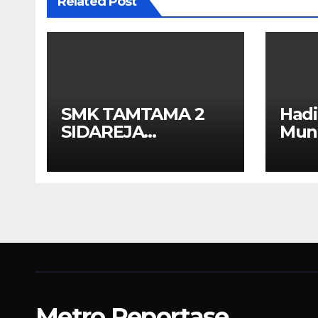
Related Post
SMK TAMTAMA 2
Had
SIDAREJA
Muna
BERHENTIKAN
APEK
SISWA SETELAH UN
Kola
SELESAIDPK LAKRI
Kot
CILACAP TURUN
TANGAN
Metro Reportase