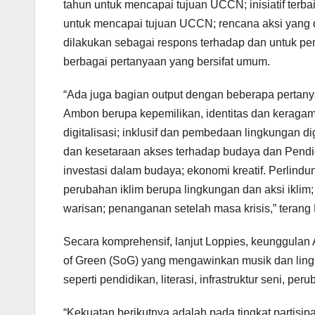
tahun untuk mencapai tujuan UCCN; inisiatif terba
untuk mencapai tujuan UCCN; rencana aksi yang di
dilakukan sebagai respons terhadap dan untuk p
berbagai pertanyaan yang bersifat umum.
“Ada juga bagian output dengan beberapa pertany
Ambon berupa kepemilikan, identitas dan keragam
digitalisasi; inklusif dan pembedaan lingkungan d
dan kesetaraan akses terhadap budaya dan Pendid
investasi dalam budaya; ekonomi kreatif. Perli
perubahan iklim berupa lingkungan dan aksi ikli
warisan; penanganan setelah masa krisis,” terang
Secara komprehensif, lanjut Loppies, keunggulan
of Green (SoG) yang mengawinkan musik dan ling
seperti pendidikan, literasi, infrastruktur seni, peru
“Kekuatan berikutnya adalah pada tingkat partisipas