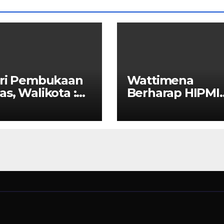
iri Pembukaan
Wattimena
s, Walikota :
Berharap HIPMI
SI Ajang
Dapat Menjalin
borasi Antar
Kerja Sama Den
a
Pemerintah Unt
Meningkatkan
Pembangunan
Ekonomi Di Kota
Ambon