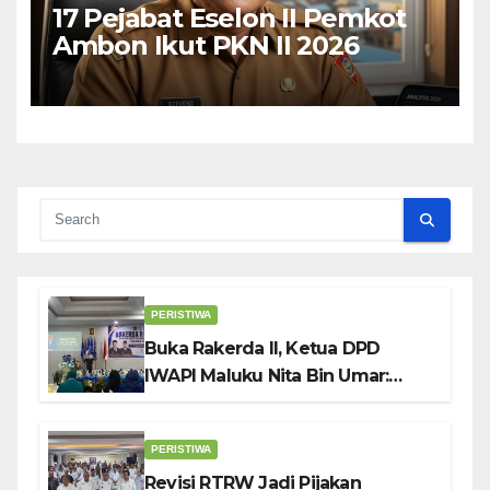
17 Pejabat Eselon II Pemkot
Ambon Ikut PKN II 2026
PERISTIWA
Buka Rakerda II, Ketua DPD
IWAPI Maluku Nita Bin Umar:
Perempuan Pengusaha Pilar
Penggerak UMKM
PERISTIWA
Revisi RTRW Jadi Pijakan