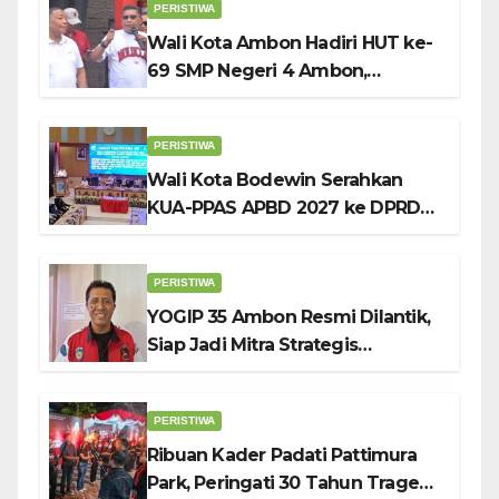
PERISTIWA
Wali Kota Ambon Hadiri HUT ke-
69 SMP Negeri 4 Ambon,
Tekankan Pentingnya
Pendidikan Karakter
PERISTIWA
Wali Kota Bodewin Serahkan
KUA-PPAS APBD 2027 ke DPRD
Ambon: Fokus Tekan Belanja,
Genjot PAD
PERISTIWA
YOGIP 35 Ambon Resmi Dilantik,
Siap Jadi Mitra Strategis
Pemerintah Lewat Otomotif,
Sosial dan Budaya
PERISTIWA
Ribuan Kader Padati Pattimura
Park, Peringati 30 Tahun Tragedi