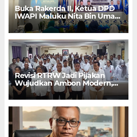
Buka Rakerda II, Ketua DPD
IWAPI Maluku Nita Bin Umar:
Perempuan Pengusaha Pilar
Penggerak UMKM
Revisi RTRW Jadi Pijakan
Wujudkan Ambon Modern,
Nyaman dan Berkelanjutan,
Kata Wali Kota Bodewin