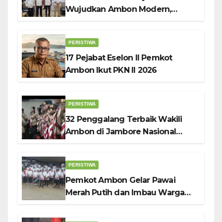
Wujudkan Ambon Modern,
Nyaman dan Berkelanjutan, Kata
Wali Kota Bodewin
PERISTIWA
17 Pejabat Eselon II Pemkot
Ambon Ikut PKN II 2026
PERISTIWA
32 Penggalang Terbaik Wakili
Ambon di Jambore Nasional
Pramuka ke-12, Wali Kota
Bodewin Lepas Kontingen
PERISTIWA
Pemkot Ambon Gelar Pawai
Merah Putih dan Imbau Warga
Kibarkan Bendera Sebulan
Penuh Sambut HUT ke-81 RI