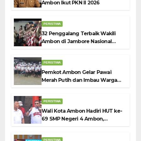
Ambon Ikut PKN II 2026
PERISTIWA
32 Penggalang Terbaik Wakili
Ambon di Jambore Nasional
Pramuka ke-12, Wali Kota
Bodewin Lepas Kontingen
PERISTIWA
Pemkot Ambon Gelar Pawai
Merah Putih dan Imbau Warga
Kibarkan Bendera Sebulan
Penuh Sambut HUT ke-81 RI
PERISTIWA
Wali Kota Ambon Hadiri HUT ke-
69 SMP Negeri 4 Ambon,
Tekankan Pentingnya
Pendidikan Karakter
PERISTIWA