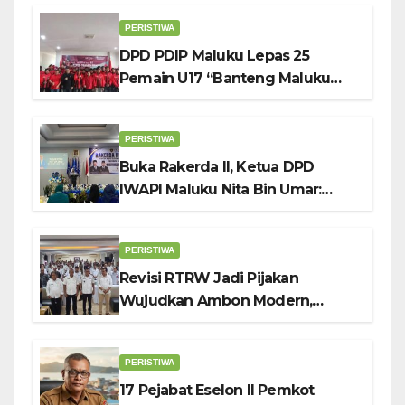
PERISTIWA
DPD PDIP Maluku Lepas 25
Pemain U17 “Banteng Maluku
Raya” ke Sokerano Cup di Jawa
Timur
PERISTIWA
Buka Rakerda II, Ketua DPD
IWAPI Maluku Nita Bin Umar:
Perempuan Pengusaha Pilar
Penggerak UMKM
PERISTIWA
Revisi RTRW Jadi Pijakan
Wujudkan Ambon Modern,
Nyaman dan Berkelanjutan, Kata
Wali Kota Bodewin
PERISTIWA
17 Pejabat Eselon II Pemkot