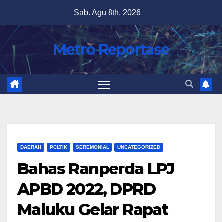
Skip
Sab. Agu 8th, 2026
to
content
Metro Reportase
DAERAH
POLTIK
SEREMONIAL
UNCATEGORIZED
Bahas Ranperda LPJ
APBD 2022, DPRD
Maluku Gelar Rapat