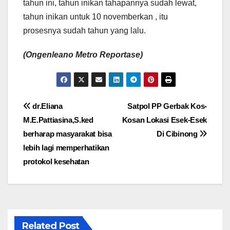
tahun ini, tahun inikan tahapannya sudah lewat,
tahun inikan untuk 10 novemberkan , itu
prosesnya sudah tahun yang lalu.
(Ongenleano Metro Reportase)
Navigasi
dr.Eliana
Satpol PP Gerbak Kos-
M.E.Pattiasina,S.ked
Kosan Lokasi Esek-Esek
pos
berharap masyarakat bisa
Di Cibinong
lebih lagi memperhatikan
protokol kesehatan
Related Post