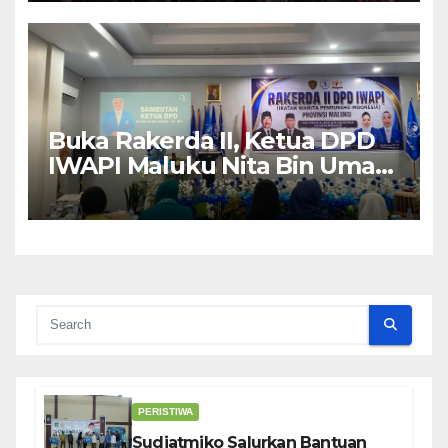
Buka Rakerda II, Ketua DPD
IWAPI Maluku Nita Bin Umar:
Perempuan Pengusaha Pilar
Penggerak UMKM
PERISTIWA
Sudjatmiko Salurkan Bantuan