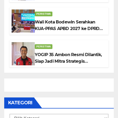
Tekankan Pentingnya
Pendidikan Karakter
PERISTIWA
Wali Kota Bodewin Serahkan
KUA-PPAS APBD 2027 ke DPRD
Ambon: Fokus Tekan Belanja,
Genjot PAD
PERISTIWA
YOGIP 35 Ambon Resmi Dilantik,
Siap Jadi Mitra Strategis
Pemerintah Lewat Otomotif,
Sosial dan Budaya
KATEGORI
Kategori