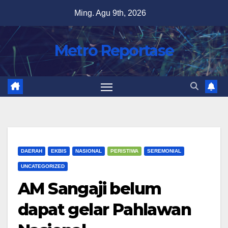
Skip
Ming. Agu 9th, 2026
to
content
Metro Reportase
DAERAH
EKBIS
NASIONAL
PERISTIWA
SEREMONIAL
UNCATEGORIZED
AM Sangaji belum
dapat gelar Pahlawan