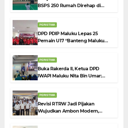
BSPS 250 Rumah Direhap di
Depok
PERISTIWA
DPD PDIP Maluku Lepas 25
Pemain U17 “Banteng Maluku
Raya” ke Sokerano Cup di Jawa
Timur
PERISTIWA
Buka Rakerda II, Ketua DPD
IWAPI Maluku Nita Bin Umar:
Perempuan Pengusaha Pilar
Penggerak UMKM
PERISTIWA
Revisi RTRW Jadi Pijakan
Wujudkan Ambon Modern,
Nyaman dan Berkelanjutan, Kata
Wali Kota Bodewin