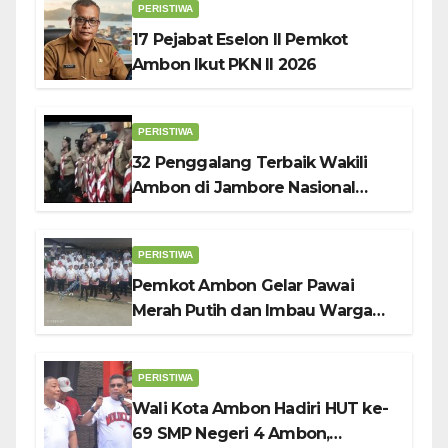
PERISTIWA
17 Pejabat Eselon II Pemkot
Ambon Ikut PKN II 2026
PERISTIWA
32 Penggalang Terbaik Wakili
Ambon di Jambore Nasional
Pramuka ke-12, Wali Kota
Bodewin Lepas Kontingen
PERISTIWA
Pemkot Ambon Gelar Pawai
Merah Putih dan Imbau Warga
Kibarkan Bendera Sebulan
Penuh Sambut HUT ke-81 RI
PERISTIWA
Wali Kota Ambon Hadiri HUT ke-
69 SMP Negeri 4 Ambon,