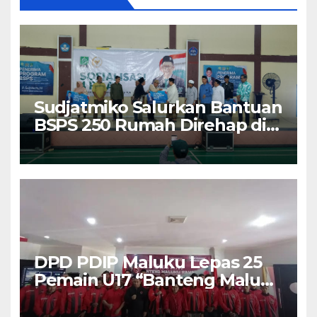
Sudjatmiko Salurkan Bantuan
BSPS 250 Rumah Direhap di
Depok
DPD PDIP Maluku Lepas 25
Pemain U17 “Banteng Maluku
Raya” ke Sokerano Cup di
Jawa Timur