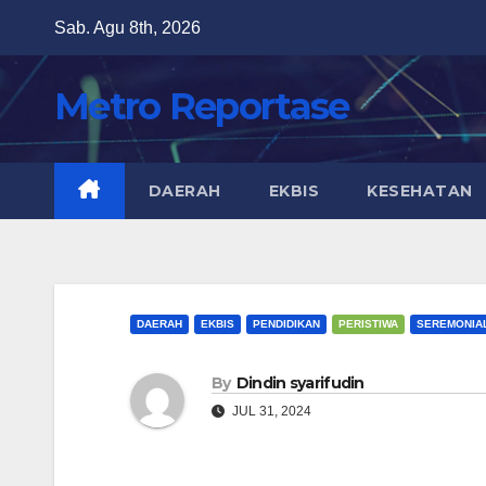
Skip
Sab. Agu 8th, 2026
to
content
Metro Reportase
DAERAH
EKBIS
KESEHATAN
DAERAH
EKBIS
PENDIDIKAN
PERISTIWA
SEREMONIA
By
Dindin syarifudin
JUL 31, 2024