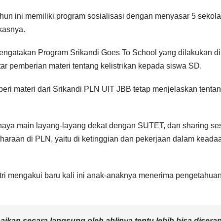
n ini memiliki program sosialisasi dengan menyasar 5 sekol
kasnya.
engatakan Program Srikandi Goes To School yang dilakukan d
ar pemberian materi tentang kelistrikan kepada siswa SD.
eri materi dari Srikandi PLN UIT JBB tetap menjelaskan tenta
bahaya main layang-layang dekat dengan SUTET, dan sharing se
iharaan di PLN, yaitu di ketinggian dan pekerjaan dalam keada
i mengakui baru kali ini anak-anaknya menerima pengetahua
aikan secara langsung oleh ahlinya tentu lebih bisa disera