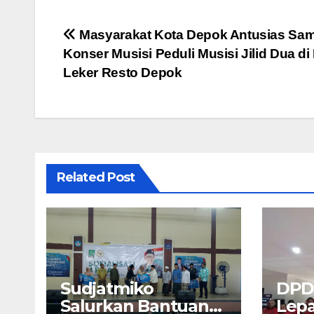
Navigasi
Masyarakat Kota Depok Antusias Sa
Konser Musisi Peduli Musisi Jilid Dua di
pos
Leker Resto Depok
Related Post
Sudjatmiko
DPD
Salurkan Bantuan
Lepa