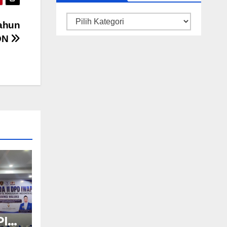
Kategori
Tahun
ON
PI