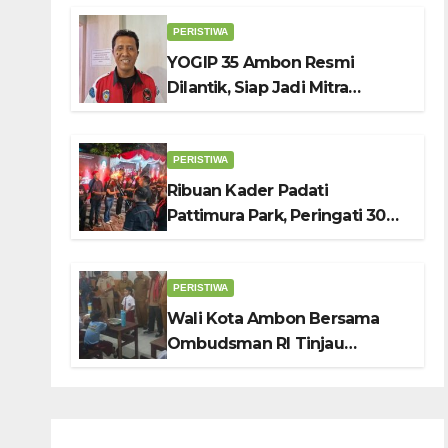
Belanja, Genjot PAD
PERISTIWA
YOGIP 35 Ambon Resmi
Dilantik, Siap Jadi Mitra
Strategis Pemerintah Lewat
Otomotif, Sosial dan Budaya
PERISTIWA
Ribuan Kader Padati
Pattimura Park, Peringati 30
Tahun Tragedi KUDATULI
PERISTIWA
Wali Kota Ambon Bersama
Ombudsman RI Tinjau
Program Makanan Bergizi
Gratis di SMP 6 dan SDN 2