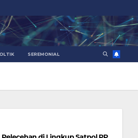
OLTIK
SEREMONIAL
Pelecehan di Lingkup Satpol PP