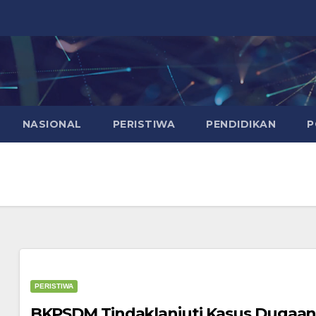
NASIONAL
PERISTIWA
PENDIDIKAN
P
PERISTIWA
BKPSDM Tindaklanjuti Kasus Dugaan 