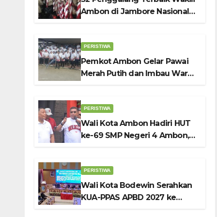
Ambon di Jambore Nasional
Pramuka ke-12, Wali Kota
Bodewin Lepas Kontingen
PERISTIWA
Pemkot Ambon Gelar Pawai
Merah Putih dan Imbau Warga
Kibarkan Bendera Sebulan
Penuh Sambut HUT ke-81 RI
PERISTIWA
Wali Kota Ambon Hadiri HUT
ke-69 SMP Negeri 4 Ambon,
Tekankan Pentingnya
Pendidikan Karakter
PERISTIWA
Wali Kota Bodewin Serahkan
KUA-PPAS APBD 2027 ke
DPRD Ambon: Fokus Tekan