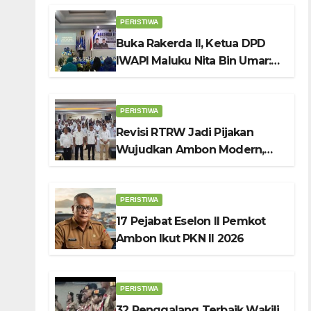
PERISTIWA
Buka Rakerda II, Ketua DPD
IWAPI Maluku Nita Bin Umar:
Perempuan Pengusaha Pilar
Penggerak UMKM
PERISTIWA
Revisi RTRW Jadi Pijakan
Wujudkan Ambon Modern,
Nyaman dan Berkelanjutan,
Kata Wali Kota Bodewin
PERISTIWA
17 Pejabat Eselon II Pemkot
Ambon Ikut PKN II 2026
PERISTIWA
32 Penggalang Terbaik Wakili