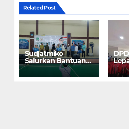
Related Post
Sudjatmiko
DPD
Salurkan Bantuan
Lepa
BSPS 250 Rumah
U17 
Direhap di Depok
Malu
Soke
Jaw