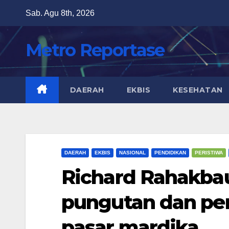
Skip
Sab. Agu 8th, 2026
to
content
Metro Reportase
DAERAH
EKBIS
KESEHATAN
DAERAH
EKBIS
NASIONAL
PENDIDIKAN
PERISTIWA
Richard Rahakbau
pungutan dan pen
pasar mardika