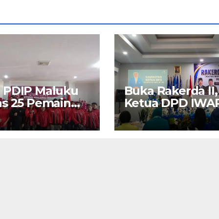
 PDIP Maluku
Buka Rakerda II,
s 25 Pemain
Ketua DPD IWA
“Banteng
Maluku Nita Bin
ku Raya” ke
Umar: Perempu
rano Cup di
Pengusaha Pilar
a Timur
Penggerak UM