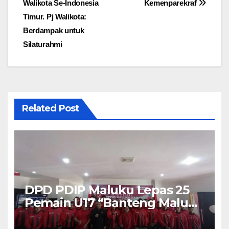
Walikota Se-Indonesia
Kemenparekraf
Timur. Pj Walikota:
Berdampak untuk
Silaturahmi
Related Post
DPD PDIP Maluku Lepas 25
Pemain U17 “Banteng Maluku
Raya” ke Sokerano Cup di
Jawa Timur