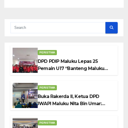
PERISTIWA
DPD PDIP Maluku Lepas 25
Pemain U17 “Banteng Maluku
Raya” ke Sokerano Cup di Jawa
Timur
PERISTIWA
Buka Rakerda II, Ketua DPD
IWAPI Maluku Nita Bin Umar:
Perempuan Pengusaha Pilar
Penggerak UMKM
PERISTIWA