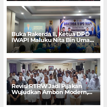
Buka Rakerda II, Ketua DPD
IWAPI Maluku Nita Bin Umar:
Perempuan Pengusaha Pilar
Penggerak UMKM
Revisi RTRW Jadi Pijakan
Wujudkan Ambon Modern,
Nyaman dan Berkelanjutan,
Kata Wali Kota Bodewin