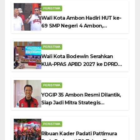
Penuh Sambut HUT ke-81 RI
PERISTIWA
Wali Kota Ambon Hadiri HUT ke-
69 SMP Negeri 4 Ambon,
Tekankan Pentingnya
Pendidikan Karakter
PERISTIWA
Wali Kota Bodewin Serahkan
KUA-PPAS APBD 2027 ke DPRD
Ambon: Fokus Tekan Belanja,
Genjot PAD
PERISTIWA
YOGIP 35 Ambon Resmi Dilantik,
Siap Jadi Mitra Strategis
Pemerintah Lewat Otomotif,
Sosial dan Budaya
PERISTIWA
Ribuan Kader Padati Pattimura