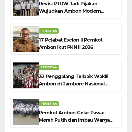
Revisi RTRW Jadi Pijakan
Wujudkan Ambon Modern,
Nyaman dan Berkelanjutan, Kata
Wali Kota Bodewin
PERISTIWA
17 Pejabat Eselon II Pemkot
Ambon Ikut PKN II 2026
PERISTIWA
32 Penggalang Terbaik Wakili
Ambon di Jambore Nasional
Pramuka ke-12, Wali Kota
Bodewin Lepas Kontingen
PERISTIWA
Pemkot Ambon Gelar Pawai
Merah Putih dan Imbau Warga
Kibarkan Bendera Sebulan