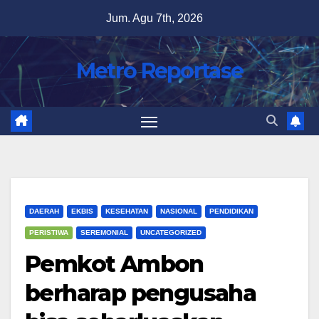
Skip
Jum. Agu 7th, 2026
to
content
Metro Reportase
DAERAH
EKBIS
KESEHATAN
NASIONAL
PENDIDIKAN
PERISTIWA
SEREMONIAL
UNCATEGORIZED
Pemkot Ambon
berharap pengusaha