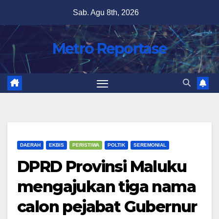
Skip
Sab. Agu 8th, 2026
to
content
Metro Reportase
DAERAH
EKBIS
PERISTIWA
POLTIK
SEREMONIAL
DPRD Provinsi Maluku
mengajukan tiga nama
calon pejabat Gubernur