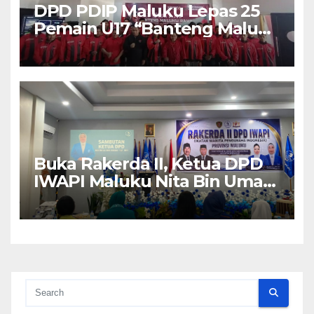
DPD PDIP Maluku Lepas 25
Pemain U17 “Banteng Maluku
Raya” ke Sokerano Cup di
Jawa Timur
Buka Rakerda II, Ketua DPD
IWAPI Maluku Nita Bin Umar:
Perempuan Pengusaha Pilar
Penggerak UMKM