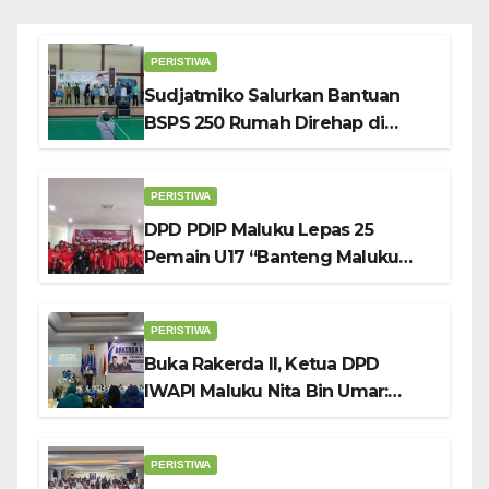
PERISTIWA
Sudjatmiko Salurkan Bantuan
BSPS 250 Rumah Direhap di
Depok
PERISTIWA
DPD PDIP Maluku Lepas 25
Pemain U17 “Banteng Maluku
Raya” ke Sokerano Cup di Jawa
Timur
PERISTIWA
Buka Rakerda II, Ketua DPD
IWAPI Maluku Nita Bin Umar:
Perempuan Pengusaha Pilar
Penggerak UMKM
PERISTIWA