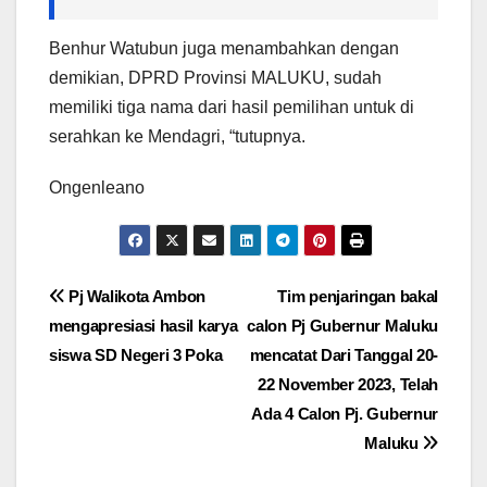
Benhur Watubun juga menambahkan dengan
demikian, DPRD Provinsi MALUKU, sudah
memiliki tiga nama dari hasil pemilihan untuk di
serahkan ke Mendagri, “tutupnya.
Ongenleano
Navigasi
Pj Walikota Ambon
Tim penjaringan bakal
mengapresiasi hasil karya
calon Pj Gubernur Maluku
pos
siswa SD Negeri 3 Poka
mencatat Dari Tanggal 20-
22 November 2023, Telah
Ada 4 Calon Pj. Gubernur
Maluku