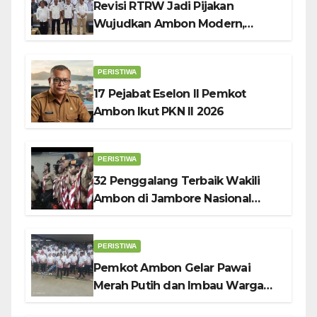
Revisi RTRW Jadi Pijakan
Wujudkan Ambon Modern,
Nyaman dan Berkelanjutan, Kata
Wali Kota Bodewin
PERISTIWA
17 Pejabat Eselon II Pemkot
Ambon Ikut PKN II 2026
PERISTIWA
32 Penggalang Terbaik Wakili
Ambon di Jambore Nasional
Pramuka ke-12, Wali Kota
Bodewin Lepas Kontingen
PERISTIWA
Pemkot Ambon Gelar Pawai
Merah Putih dan Imbau Warga
Kibarkan Bendera Sebulan