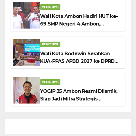
Penuh Sambut HUT ke-81 RI
PERISTIWA
Wali Kota Ambon Hadiri HUT ke-
69 SMP Negeri 4 Ambon,
Tekankan Pentingnya
Pendidikan Karakter
PERISTIWA
Wali Kota Bodewin Serahkan
KUA-PPAS APBD 2027 ke DPRD
Ambon: Fokus Tekan Belanja,
Genjot PAD
PERISTIWA
YOGIP 35 Ambon Resmi Dilantik,
Siap Jadi Mitra Strategis
Pemerintah Lewat Otomotif,
Sosial dan Budaya